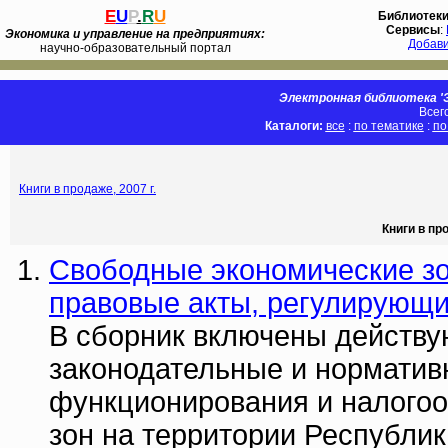
E
U
P
.
R
U
Библиотек
Сервисы
:
Экономика и управление на предприятиях:
Добав
научно-образовательный портал
Электронная библиотека 'Э
Всег
Каталоги:
все
:
по тематике
:
по
Книги в продаже, 2007 г.
Книги в пр
Свободные экономические з
правовые акты, регулирующи
В сборник включены действу
законодательные и норматив
функционирования и налого
зон на территории Республик