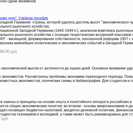
ной сдачи экзаменов.
ому чуду". Учебное пособие
адной Германии -страны, которой удалось достичь высот "экономического ч
льного рыночного хозяйства.
пационной Западной Германии (1945-1949 гг.), анализом комплекса рыночных
циального рыночного хозяйства с позиции теоретических воззрений классик
РГ - жилищной, формирования собственности, пенсионной реформе 1957 г. 
 хроника важнейших политических и экономических событий в Западной Германи
89.00 руб.
я экономической мысли от античности до наших дней. Основное внимание уд
 экономистов. Рассмотрены проблемы экономики переходного периода. Показ
звестных экономистов, логические схемы и библиография. Для студентов и п
ее законы и принципы на основе опыта и понятийного аппарата российских и
аются общие экономические понятия; во втором - основы микроэкономики и д
раздел посвящен бюджетно-налоговой, кредитно-денежной политике, финансов
тудентов техникумов и колледжей, а также может быть рекомендована для ст
 руб.