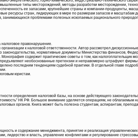
но-энергетического, горно-химического, индустриально-технического сырья,
омышленные типы месторождений, методы разработки месторождении, технол
еспеченность ее запасами, крупнейшие страны и компании-продуценты, масш
евые ресурсы стран, лидирующих в мире по размерам запасов и масштабам д
ов, занимающихся проблемами полезных ископаемых рационального природопо
за налоговое правонарушение.
 организации к налоговой ответственности. Автор рассмотрел дискуссионн
 законодательства, нормативные документы Министерства финансов, Федер
 Монография содержит практические советы о том, как налогоплательщик мо
е предъявляют необоснованные претензии и неправомерно штрафуют фирмы
уделено последним тенденциям судебной практики. В отдельной главе подр
нии.
логовым юристам.
стности определения налоговой базы, на основе действующего законодатель
тоимость" НК РФ. Большое внимание уделяется операциям, не облагаемым нал
логовых органов. Книга может быть полезна студентам, аспирантам, преподав
сущность и содержание менеджмента, принятие и реализация управленческих
ми, лидерство и власть, управление конфликтами и регулирование стрессов