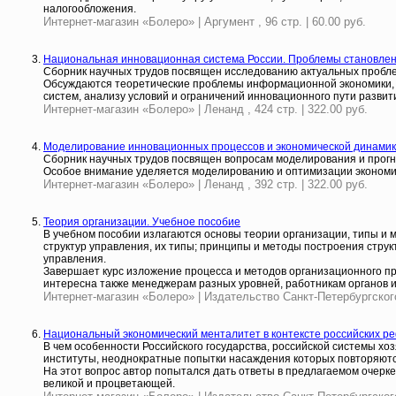
налогообложения.
Интернет-магазин «Болеро» | Аргумент , 96 стр. | 60.00 руб.
Национальная инновационная система России. Проблемы становлени
Сборник научных трудов посвящен исследованию актуальных проблем
Обсуждаются теоретические проблемы информационной экономики, 
систем, анализу условий и ограничений инновационного пути развит
Интернет-магазин «Болеро» | Ленанд , 424 стр. | 322.00 руб.
Моделирование инновационных процессов и экономической динамики
Сборник научных трудов посвящен вопросам моделирования и прогно
Особое внимание уделяется моделированию и оптимизации экономич
Интернет-магазин «Болеро» | Ленанд , 392 стр. | 322.00 руб.
Теория организации. Учебное пособие
В учебном пособии излагаются основы теории организации, типы и
структур управления, их типы; принципы и методы построения стру
управления.
Завершает курс изложение процесса и методов организационного про
интересна также менеджерам разных уровней, работникам органов и
Интернет-магазин «Болеро» | Издательство Санкт-Петербургского 
Национальный экономический менталитет в контексте российских р
В чем особенности Российского государства, российской системы хо
институты, неоднократные попытки насаждения которых повторяютс
На этот вопрос автор попытался дать ответы в предлагаемом очерке
великой и процветающей.