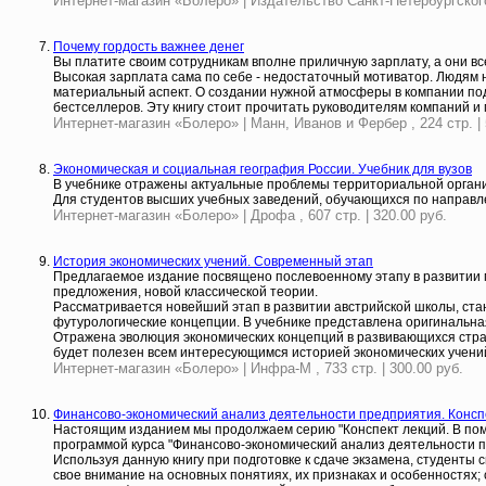
Интернет-магазин «Болеро» | Издательство Санкт-Петербургского 
Почему гордость важнее денег
Вы платите своим сотрудникам вполне приличную зарплату, а они все
Высокая зарплата сама по себе - недостаточный мотиватор. Людям 
материальный аспект. О создании нужной атмосферы в компании под
бестселлеров. Эту книгу стоит прочитать руководителям компаний 
Интернет-магазин «Болеро» | Манн, Иванов и Фербер , 224 стр. | 
Экономическая и социальная география России. Учебник для вузов
В учебнике отражены актуальные проблемы территориальной органи
Для студентов высших учебных заведений, обучающихся по направлен
Интернет-магазин «Болеро» | Дрофа , 607 стр. | 320.00 руб.
История экономических учений. Современный этап
Предлагаемое издание посвящено послевоенному этапу в развитии 
предложения, новой классической теории.
Рассматривается новейший этап в развитии австрийской школы, ста
футурологические концепции. В учебнике представлена оригинальн
Отражена эволюция экономических концепций в развивающихся стран
будет полезен всем интересующимся историей экономических учени
Интернет-магазин «Болеро» | Инфра-М , 733 стр. | 300.00 руб.
Финансово-экономический анализ деятельности предприятия. Консп
Настоящим изданием мы продолжаем серию "Конспект лекций. В помо
программой курса "Финансово-экономический анализ деятельности п
Используя данную книгу при подготовке к сдаче экзамена, студенты
свое внимание на основных понятиях, их признаках и особенностях