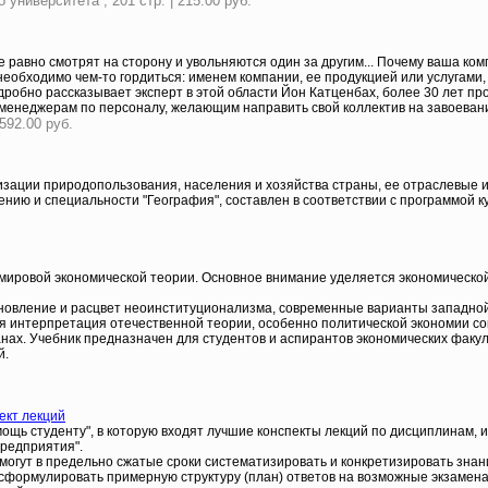
университета , 201 стр. | 215.00 руб.
 равно смотрят на сторону и увольняются один за другим... Почему ваша ком
необходимо чем-то гордиться: именем компании, ее продукцией или услугами
робно рассказывает эксперт в этой области Йон Катценбах, более 30 лет пр
и менеджерам по персоналу, желающим направить свой коллектив на завоеван
592.00 руб.
зации природопользования, населения и хозяйства страны, ее отраслевые 
ию и специальности "География", составлен в соответствии с программой ку
мировой экономической теории. Основное внимание уделяется экономической
новление и расцвет неоинституционализма, современные варианты западной 
ая интерпретация отечественной теории, особенно политической экономии с
ах. Учебник предназначен для студентов и аспирантов экономических факуль
й.
ект лекций
щь студенту", в которую входят лучшие конспекты лекций по дисциплинам, и
редприятия".
 смогут в предельно сжатые сроки систематизировать и конкретизировать зна
; сформулировать примерную структуру (план) ответов на возможные экзамен