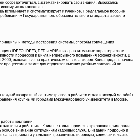
жен сосредоточиться, систематизировать свои знания. Выражаясь
тивному использованию.
 лишь вспоминает и систематизирует изученное. Предлагаемое пособие
 требованиям Государственного образовательного стандарта высшего
 принципы и методы построения системы, способы совмещения
циях IDEFO, IDEF3, DFD и ARlS и их сравнительные характеристики.
тивности процессов и цикла непрерывного повышения эффективности. В
:2000, основанные на практическом опыте авторов. Книга предназначена
ес процессам, а также для студентов высших учебных заведений по
ебя каждый квадратный сантиметр своего рабочего стола и каждый мегабайт
правления крупными городами Международного университета в Москве.
й работы компании.
отодателя и работника. Книга не только проиллюстрирована примерами
ь особое внимание сотрудникам кадровых служб. В издании подробно и
 нюансы приема и увольнения, различные переводы, совместительство -