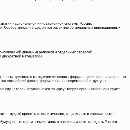
развития национальной инновационной системы России.
й. Особое внимание уделяется развитию региональных инновационных
ономической динамики регионов и отдельных отраслей.
 дискретной математики.
иях; рассматриваются методические основы формирования организационных
ции как важнейший фактор формирования современной структуры
 и слушателей, обучающихся по курсу "Теория организации", она будет
ют с трудом) принять те политические, социальные и экономические
в будущее, в котором всем истинным россиянам хочется видеть Россию