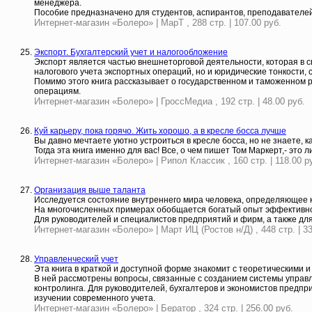
менеджера.
Пособие предназначено для студентов, аспирантов, преподавателей
Интернет-магазин «Болеро» | МарТ , 288 стр. | 107.00 руб.
Экспорт. Бухгалтерский учет и налогообложение
Экспорт является частью внешнеторговой деятельности, которая в с
налогового учета экспортных операций, но и юридические тонкости, 
Помимо этого книга рассказывает о государственном и таможенном р
операциям.
Интернет-магазин «Болеро» | ГроссМедиа , 192 стр. | 48.00 руб.
Куй карьеру, пока горячо. Жить хорошо, а в кресле босса лучше
Вы давно мечтаете уютно устроиться в кресле босса, но не знаете, к
Тогда эта книга именно для вас! Все, о чем пишет Том Маркерт,- это 
Интернет-магазин «Болеро» | Рипол Классик , 160 стр. | 118.00 р
Организация выше таланта
Исследуется состояние внутреннего мира человека, определяющее к
На многочисленных примерах обобщается богатый опыт эффективной
Для руководителей и специалистов предприятий и фирм, а также дл
Интернет-магазин «Болеро» | Март ИЦ (Ростов н/Д) , 448 стр. | 33
Управленческий учет
Эта книга в краткой и доступной форме знакомит с теоретическими 
В ней рассмотрены вопросы, связанные с созданием системы управ
контролинга. Для руководителей, бухгалтеров и экономистов предпр
изучении современного учета.
Интернет-магазин «Болеро» | Бератор , 324 стр. | 256.00 руб.