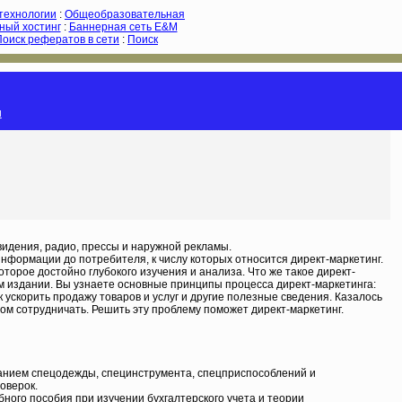
-технологии
:
Общеобразовательная
ный хостинг
:
Баннерная сеть E&M
Поиск рефератов в сети
:
Поиск
и
видения, радио, прессы и наружной рекламы.
нформации до потребителя, к числу которых относится директ-маркетинг.
торое достойно глубокого изучения и анализа. Что же такое директ-
м издании. Вы узнаете основные принципы процесса директ-маркетинга:
к ускорить продажу товаров и услуг и другие полезные сведения. Казалось
азом сотрудничать. Решить эту проблему поможет директ-маркетинг.
ованием спецодежды, специнструмента, спецприспособлений и
оверок.
бного пособия при изучении бухгалтерского учета и теории