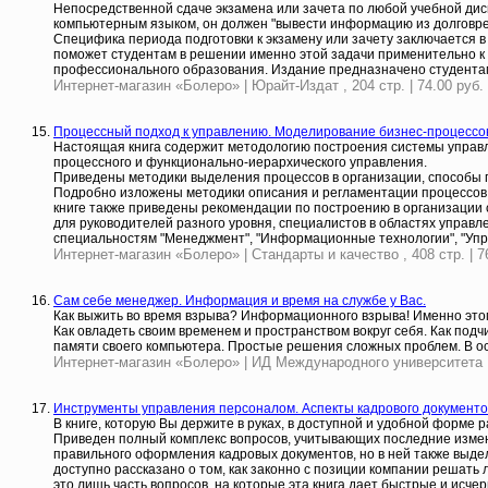
Непосредственной сдаче экзамена или зачета по любой учебной дис
компьютерным языком, он должен "вывести информацию из долговре
Специфика периода подготовки к экзамену или зачету заключается в 
поможет студентам в решении именно этой задачи применительно к 
профессионального образования. Издание предназначено студентам
Интернет-магазин «Болеро» | Юрайт-Издат , 204 стр. | 74.00 руб.
Процессный подход к управлению. Моделирование бизнес-процессо
Настоящая книга содержит методологию построения системы управ
процессного и функционально-иерархического управления.
Приведены методики выделения процессов в организации, способы п
Подробно изложены методики описания и регламентации процессов 
книге также приведены рекомендации по построению в организации
для руководителей разного уровня, специалистов в областях управл
специальностям "Менеджмент", "Информационные технологии", "Упр
Интернет-магазин «Болеро» | Стандарты и качество , 408 стр. | 7
Сам себе менеджер. Информация и время на службе у Вас.
Как выжить во время взрыва? Информационного взрыва! Именно это
Как овладеть своим временем и пространством вокруг себя. Как подч
памяти своего компьютера. Простые решения сложных проблем. В о
Интернет-магазин «Болеро» | ИД Международного университета , 1
Инструменты управления персоналом. Аспекты кадрового документ
В книге, которую Вы держите в руках, в доступной и удобной форм
Приведен полный комплекс вопросов, учитывающих последние измен
правильного оформления кадровых документов, но в ней также выде
доступно рассказано о том, как законно с позиции компании решат
это лишь часть вопросов, на которые эта книга дает быстрые и исч