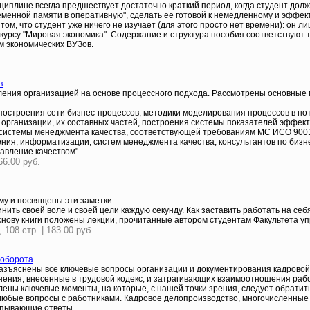
циплине всегда предшествует достаточно краткий период, когда студент дол
менной памяти в оперативную", сделать ее готовой к немедленному и эффек
том, что студент уже ничего не изучает (для этого просто нет времени): он
курсу "Мировая экономика". Содержание и структура пособия соответствуют
 экономических ВУЗов.
в
ления организацией на основе процессного подхода. Рассмотрены основные
остроения сети бизнес-процессов, методики моделирования процессов в нота
организации, их составных частей, построения системы показателей эффек
 системы менеджмента качества, соответствующей требованиям МС ИСО 9001
ения, информатизации, систем менеджмента качества, консультантов по бизн
авление качеством".
66.00 руб.
му и посвящены эти заметки.
инить своей воле и своей цели каждую секунду. Как заставить работать на с
снову книги положены лекции, прочитанные автором студентам Факультета у
08 стр. | 183.00 руб.
ооборота
е разъяснены все ключевые вопросы организации и документирования кадрово
ения, внесенные в трудовой кодекс, и затрагивающих взаимоотношения раб
лены ключевые моменты, на которые, с нашей точки зрения, следует обратит
ь любые вопросы с работниками. Кадровое делопроизводство, многочисленные
ерпывающие ответы.