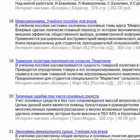
Над книгой работали: И.Бирюкова, Л.Жаворонкова, С.Бузилкин, Л.Сур
Интернет-магазин «Болеро» | Бератор , 376 стр. | 351.00 руб.
Микроэкономика. Учебное пособие для вузов.
В учебном пособии системно изложены основные темы курса "Микро
Впервые сделан логически плавный переход от истории экономичес
внешних эффектов, общественного выбора, асимметричной информаци
Применяется расширенный инструментарий микроэкономического ана
Книга предназначена для студентов, преподавателей сельскохозяйс
Интернет-магазин «Болеро» | Март ИЦ (Ростов н/Д) , 369 стр. | 64
Товарная политика предприятия отрасли. Практикум
В учебном пособии рассматриваются сущность товарной политики в 
Приводится определение товара и его позиционирование, маркетинго
сервиса в системе товарной политики агропромышленного комплекса
Предназначено для студентов специальности "Маркетинг" сельскохо
Интернет-магазин «Болеро» | Март ИЦ (Ростов н/Д) , 227 стр. | 12
Типичные ошибки при учете основных средств
Учет основных средств и без того сопровождался массой вопросов со
Целью данной книги является помощь бухгалтерам и руководителям 
многочисленных примеров рассказано о многих возможных ошибках п
уделено изменениям, которые были внесены в ПБУ 6/01 и Налоговый 
Интернет-магазин «Болеро» | ГроссМедиа , 192 стр. | 48.00 руб.
Экономика минерального сырья. Учебник для вузов
В учебнике рассмотрены общие вопросы и основные понятия дисци