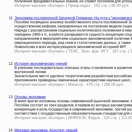
получения фундаментальных знаний, но служит пособием для успеш
Интернет-магазин «Болеро» | Приор-издат , 192 стр. | 80.00 руб.
Экономика послевоенной Западной Германии. На пути к "экономическ
Пособие посвящено анализу хозяйственного опыта послевоенной Зап
осуществлению реформ, направленных на построение модели социа
Наряду с рассмотрением социально-политического положения в окку
середины 1960-х гг., в работе раскрывается сущность концепции со
направлениям и мероприятиям социально-экономической политики Ф
оккупационного периода, ряд схем и статистических данных, а также
Ломоносова и всех интересующихся экономической историей ФРГ.
Интернет-магазин «Болеро» | ТЕИС, Экон. фак. МГУ , 167 стр. | 1
История экономических учений
В учебнике последовательно описаны этапы становления и развити
внутренней логики.
Значительное место уделено теоретическим разработкам российских
приложениях приведены лаконичные характеристики научных школ, и
Интернет-магазин «Болеро» | Магистр , 478 стр. | 286.00 руб.
Основы экономики
В книге кратко изложены основы современной рыночной экономики, 
Пособие состоит из трех разделов, в первом из которых рассматрив
конкуренции и роль государства в современной экономике; третий 
соответствии с государственным образовательным стандартом для с
Интернет-магазин «Болеро» | ИНФРА-М, Форум , 224 стр. | 113.00
Мировая экономика. Конспект лекций