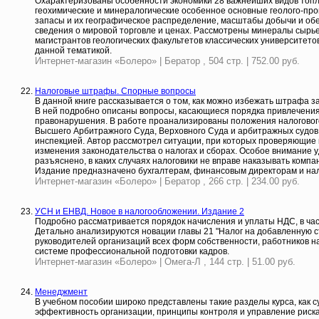
Охарактеризованы особенности экономики 28 важнейших видов топлив
геохимические и минералогические особенное основные геолого-пр
запасы и их географическое распределение, масштабы добычи и об
сведения о мировой торговле и ценах. Рассмотрены минералы сырь
магистрантов геологических факультетов классических университет
данной тематикой.
Интернет-магазин «Болеро» | Бератор , 504 стр. | 752.00 руб.
Налоговые штрафы. Спорные вопросы
В данной книге рассказывается о том, как можно избежать штрафа 
В ней подробно описаны вопросы, касающиеся порядка привлечения
правонарушения. В работе проанализированы положения налогового
Высшего Арбитражного Суда, Верховного Суда и арбитражных судов.
инспекцией. Автор рассмотрел ситуации, при которых проверяющи
изменения законодательства о налогах и сборах. Особое внимание 
разъяснено, в каких случаях налоговики не вправе наказывать компа
Издание предназначено бухгалтерам, финансовым директорам и на
Интернет-магазин «Болеро» | Бератор , 266 стр. | 234.00 руб.
УСН и ЕНВД. Новое в налогообложении. Издание 2
Подробно рассматривается порядок начисления и уплаты НДС, в ча
Детально анализируются новации главы 21 "Налог на добавленную с
руководителей организаций всех форм собственности, работников на
системе профессиональной подготовки кадров.
Интернет-магазин «Болеро» | Омега-Л , 144 стр. | 51.00 руб.
Менеджмент
В учебном пособии широко представлены такие разделы курса, как 
эффективность организации, принципы контроля и управление риска