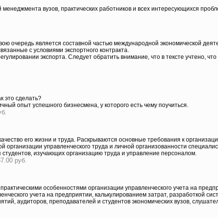
 менеджмента вузов, практических работников и всех интересующихся проб
вою очередь является составной частью международной экономической деяте
связанные с условиями экспортного контракта.
егулировании экспорта. Следует обратить внимание, что в тексте учтено, ч
ак это сделать?
личный опыт успешного бизнесмена, у которого есть чему поучиться.
уб.
ачество его жизни и труда. Раскрываются основные требования к организац
 организации управленческого труда и личной организованности специалис
я студентов, изучающих организацию труда и управление персоналом.
7.00 руб.
и практическими особенностями организации управленческого учета на предп
ленческого учета на предприятии, калькулированием затрат, разработкой с
иятий, аудиторов, преподавателей и студентов экономических вузов, слушате