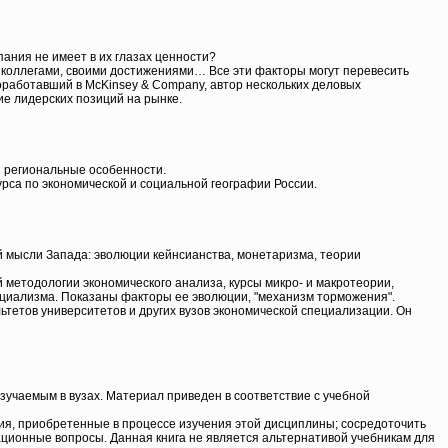
пания не имеет в их глазах ценности?
, коллегами, своими достижениями… Все эти факторы могут перевесить
оработавший в McKinsey & Company, автор нескольких деловых
ие лидерских позиций на рынке.
и региональные особенности.
рса по экономической и социальной географии России.
 мысли Запада: эволюции кейнсианства, монетаризма, теории
методологии экономического анализа, курсы микро- и макротеории,
оциализма. Показаны факторы ее эволюции, "механизм торможения".
тетов университетов и других вузов экономической специализации. Он
зучаемым в вузах. Материал приведен в соответствие с учебной
ния, приобретенные в процессе изучения этой дисциплины; сосредоточить
ационные вопросы. Данная книга не является альтернативой учебникам для