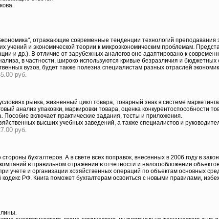
кова.
экономика", отражающие современные тенденции технологий преподавания 
ких учений и экономической теории к микроэкономическим проблемам. Предс
и и др.). В отличие от зарубежных аналогов оно адаптировано к современн
лиза, в частности, широко используются кривые безразличия и бюджетных 
твенных вузов, будет также полезна специалистам разных отраслей экономик
5.00 руб.
условиях рынка, жизненный цикл товара, товарный знак в системе маркетинг
вый анализ упаковки, маркировки товара, оценка конкурентоспособности тов
. Пособие включает практические задания, тесты и приложения.
зяйственных высших учебных заведений, а также специалистов и руководител
7.00 руб.
 стороны бухгалтеров. А в свете всех поправок, внесенных в 2006 году в за
компаний в правильном отражении в отчетности и налогообложении объектов 
ри учете и организации хозяйственных операций по объектам основных сред
кодекс РФ. Книга поможет бухгалтерам освоиться с новыми правилами, избеж
плины.