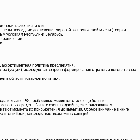
экономических дисциплин.
тавлены последние достижения мировой экономической мысли (теории
ым условиям Республики Беларусь.
ограничений.
и.
а, ассортиментная политика предприятия.
ара (услуги), исследуются вопросы формирования стратегии нового товара,
ей в области товарной политики.
конодательство РФ, проблемных моментов стало еще больше.
основных средств. В книге очень подробно, с использованием
ств от момента их приобретения до выбытия. Особое внимание в книге
ать ошибок и, как следствие, возможных санкций.