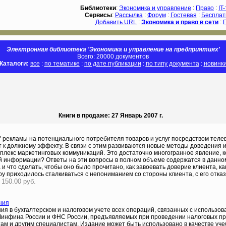
Библиотеки
:
Экономика и управление
:
Право
:
IT
Сервисы
:
Рассылка
:
Форум
:
Гостевая
:
Бесплат
Добавить URL
:
Экономика и право в сети
:
Электронная библиотека 'Экономика и управление на предприятиях'
Всего: 20000 документов
Каталоги:
все
:
по тематике
:
по дате публикации
:
по типу документа
:
новинк
Книги в продаже: 27 Январь 2007 г.
" рекламы на потенциального потребителя товаров и услуг посредством теле
 к должному эффекту. В связи с этим развиваются новые методы доведения и
плекс маркетинговых коммуникаций. Это достаточно многогранное явление, ко
ной информации? Ответы на эти вопросы в полном объеме содержатся в данно
и что сделать, чтобы оно было прочитано, как завоевать доверие клиента, ка
жеру приходилось сталкиваться с непониманием со стороны клиента, с его отк
 150.00 руб.
ния
ия в бухгалтерском и налоговом учете всех операций, связанных с использ
Минфина России и ФНС России, предъявляемых при проведении налоговых пр
там и другим специалистам. Издание может быть использовано в качестве уче