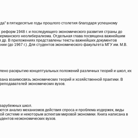
уда" в пятидесятые годы прошлого столетия благодаря успешному
 реформ 1948 г. и последующего экономического развития страны до
ов германского неолиберализма. Отдельная глава посвящена важнейшим
и др. В приложениях представлены тексты важнейших документов
и (до 1967 г.). Для студентов экономического факультета МГУ им. М.В.
елено раскрытию концептуальных положений различных теорий и школ, их
ана взаимосвязь экономических теорий и хозяйственной практики. В
реподавателей экономических вузов.
 зарубежных школ.
аются анализ механизмов действия спроса и проблема издержек, виды
ой системе и некоторым аспектам мировой экономики. Книга написана в
удентов неэкономических вузов.