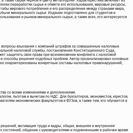
 а также сырья черной и цвету металлургии. Характеристика включает их
огии переработки сырья и обмети его использования, мировые ресурсы,
табы мирового потребления и его распределение между странами мира,
обычи минерального сырья. Издание подготовлено для студентов и
льзования и рынков минерального сырья, а также всех, кто интересуется
ые вопросы взыскания с компаний штрафов за совершенные налоговые
альной налоговой службы, постановления Конституционного Суда,
жет защитить свои права при возникновении конфликта с налоговой
 и способы решения подобных проблем. Автор проанализировал основные
обно охарактеризованы конкретные составы налоговых правонарушений,
ства со всеми изменениями и дополнениями.
огом, льготам и вычетам по НДС. Для бухгалтеров, экономистов, юристов,
ателям экономических факультетов и ВУЗов, а также тем, кто обучается в
 решений, мотивация труда и кадры, общая, внешняя и внутренняя
ых состояний, общение с руководителями и подчиненными и рабочее время