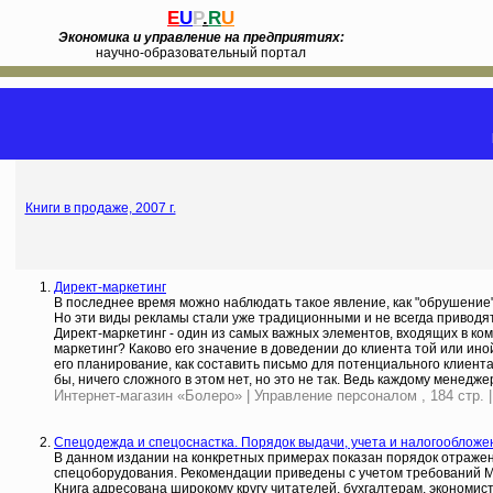
E
U
P
.
R
U
Экономика и управление на предприятиях:
научно-образовательный портал
Книги в продаже, 2007 г.
Директ-маркетинг
В последнее время можно наблюдать такое явление, как "обрушение
Но эти виды рекламы стали уже традиционными и не всегда приводят
Директ-маркетинг - один из самых важных элементов, входящих в ком
маркетинг? Каково его значение в доведении до клиента той или и
его планирование, как составить письмо для потенциального клиента 
бы, ничего сложного в этом нет, но это не так. Ведь каждому менед
Интернет-магазин «Болеро» | Управление персоналом , 184 стр. |
Спецодежда и спецоснастка. Порядок выдачи, учета и налогообложе
В данном издании на конкретных примерах показан порядок отражен
спецоборудования. Рекомендации приведены с учетом требований 
Книга адресована широкому кругу читателей, бухгалтерам, экономис