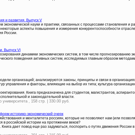
я и развития. Выпуск V
 экономической науки и практики, связанных с процессами становления и 
некоторые аспекты повышения и измерения конкурентоспособности отрасле
ия России.
. Выпуск VI
зирования динамики экономических систем, в том числе прогнозированию эк
еского поведения активных систем, исследуемых главным образом методами
 модели организаций; анализируются законы, принципы и связи в организац
ктур управления и факторы, влияющие на выбор их типа; культура организа
ектирования. Книга предназначена для студентов, магистрантов, аспирантов
сполнительной и законодательной власти.
университета , 158 стр. | 330.00 руб.
еформ историко-экономический очерк
зяйствования и менталитета россиян, которые не позволяют нам (или позволя
я в российской истории на протяжении веков?
. Книга дает повод еще раз задуматься, поспорить о путях движения России 