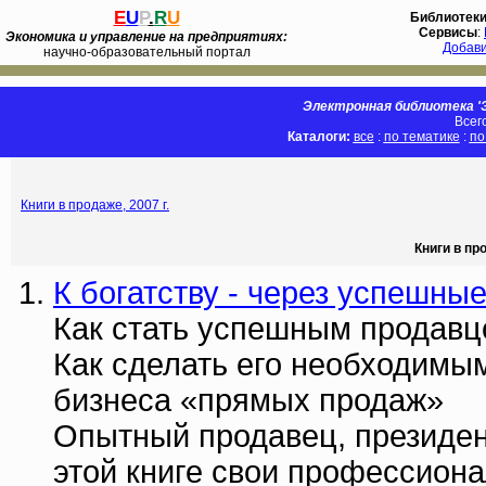
E
U
P
.
R
U
Библиотек
Сервисы
:
Экономика и управление на предприятиях:
Добав
научно-образовательный портал
Электронная библиотека 'Э
Всег
Каталоги:
все
:
по тематике
:
по
Книги в продаже, 2007 г.
Книги в пр
К богатству - через успешны
Как стать успешным продавц
Как сделать его необходимы
бизнеса «прямых продаж»
Опытный продавец, президент
этой книге свои профессион