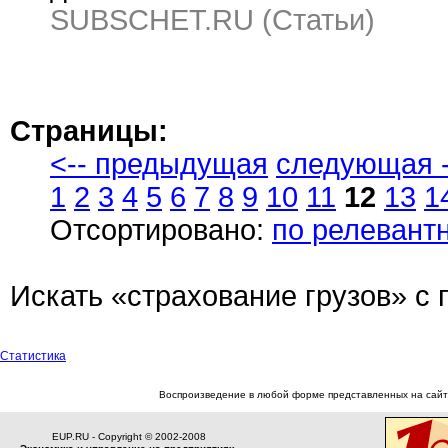
SUBSCHET.RU (Статьи)
Страницы:
<-- предыдущая
следующая -
1
2
3
4
5
6
7
8
9
10
11
12
13
1
Отсортировано:
по релевант
Искать «страхование грузов» 
Статистика
Воспроизведение в любой форме представленных на сайте
EUP.RU - Copyright © 2002-2008