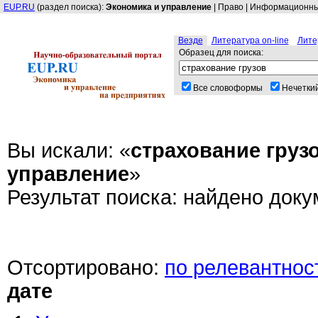
EUP.RU
(раздел поиска):
Экономика и управление
|
Право
|
Информационные
Везде
Литература on-line
Лите
Образец для поиска:
Все словоформы
Нечеткий
Вы искали: «
страхование груз
управление
»
Результат поиска: найдено доку
Отсортировано:
по релевантнос
дате