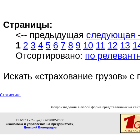
Страницы:
<-- предыдущая
следующая -
1
2
3
4
5
6
7
8
9
10
11
12
13
1
Отсортировано:
по релевант
Искать «страхование грузов» 
Статистика
Воспроизведение в любой форме представленных на сайте
EUP.RU - Copyright © 2002-2008
Экономика и управление на предприятиях,
Дмитрий Виноградов