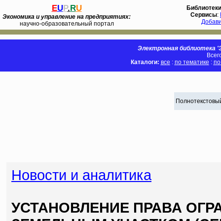
E
U
P
.
R
U
Библиотек
Сервисы
:
Экономика и управление на предприятиях:
Добав
научно-образовательный портал
Электронная библиотека 'Э
Всег
Каталоги:
все
:
по тематике
:
по
Полнотекстовый
Новости и аналитика
УСТАНОВЛЕНИЕ ПРАВА ОГ