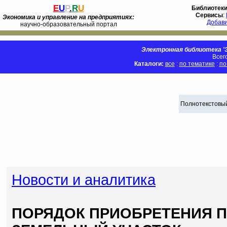
E
U
P
.
R
U
Библиотек
Сервисы
:
Экономика и управление на предприятиях:
Добав
научно-образовательный портал
Электронная библиотека 'Э
Всег
Каталоги:
все
:
по тематике
:
по
Полнотекстовый
Новости и аналитика
ПОРЯДОК ПРИОБРЕТЕНИЯ 