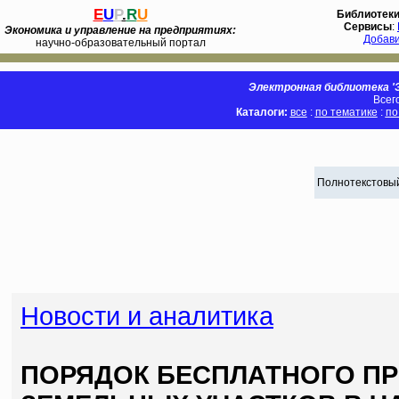
E
U
P
.
R
U
Библиотек
Сервисы
:
Экономика и управление на предприятиях:
Добав
научно-образовательный портал
Электронная библиотека 'Э
Всег
Каталоги:
все
:
по тематике
:
по
Полнотекстовый
Новости и аналитика
ПОРЯДОК БЕСПЛАТНОГО П