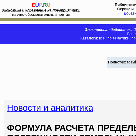
E
U
P
.
R
U
Библиотек
Сервисы
:
Экономика и управление на предприятиях:
Добав
научно-образовательный портал
Электронная библиотека 'Э
Всег
Каталоги:
все
:
по тематике
:
по
Полнотекстовый
Новости и аналитика
ФОРМУЛА РАСЧЕТА ПРЕДЕ