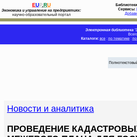
E
U
P
.
R
U
Библиотек
Сервисы
:
Экономика и управление на предприятиях:
Добав
научно-образовательный портал
Электронная библиотека 'Э
Всег
Каталоги:
все
:
по тематике
:
по
Полнотекстовый
Новости и аналитика
ПРОВЕДЕНИЕ КАДАСТРОВЫХ