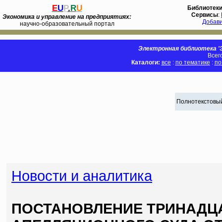
E
U
P
.
R
U
Библиотек
Сервисы
:
Экономика и управление на предприятиях:
Добав
научно-образовательный портал
Электронная библиотека 'Э
Всег
Каталоги:
все
:
по тематике
:
по
Полнотекстовый
Новости и аналитика
ПОСТАНОВЛЕНИЕ ТРИНАДЦ