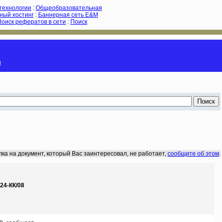
-технологии
:
Общеобразовательная
ный хостинг
:
Баннерная сеть E&M
Поиск рефератов в сети
:
Поиск
и
лка на документ, который Вас заинтересовал, не работает,
сообщите об этом
.
4-КК/08