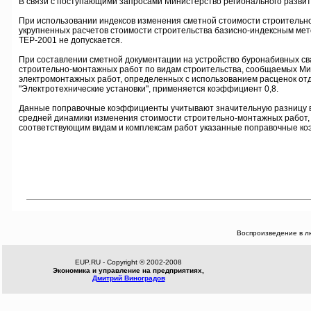
В связи с поступающими запросами Министерство регионального развити
При использовании индексов изменения сметной стоимости строительн
укрупненных расчетов стоимости строительства базисно-индексным мет
ТЕР-2001 не допускается.
При составлении сметной документации на устройство буронабивных св
строительно-монтажных работ по видам строительства, сообщаемых Мин
электромонтажных работ, определенных с использованием расценок отде
"Электротехнические установки", применяется коэффициент 0,8.
Данные поправочные коэффициенты учитывают значительную разницу в д
средней динамики изменения стоимости строительно-монтажных работ, 
соответствующим видам и комплексам работ указанные поправочные к
Воспроизведение в л
EUP.RU - Copyright © 2002-2008
Экономика и управление на предприятиях,
Дмитрий Виноградов