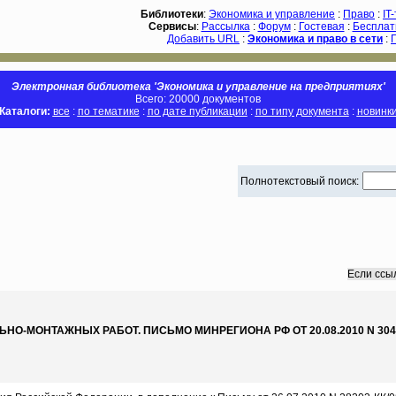
Библиотеки
:
Экономика и управление
:
Право
:
IT
Сервисы
:
Рассылка
:
Форум
:
Гостевая
:
Бесплат
Добавить URL
:
Экономика и право в сети
:
Электронная библиотека 'Экономика и управление на предприятиях'
Всего: 20000 документов
Каталоги:
все
:
по тематике
:
по дате публикации
:
по типу документа
:
новинк
Полнотекстовый поиск:
Если ссы
-МОНТАЖНЫХ РАБОТ. ПИСЬМО МИНРЕГИОНА РФ ОТ 20.08.2010 N 3042