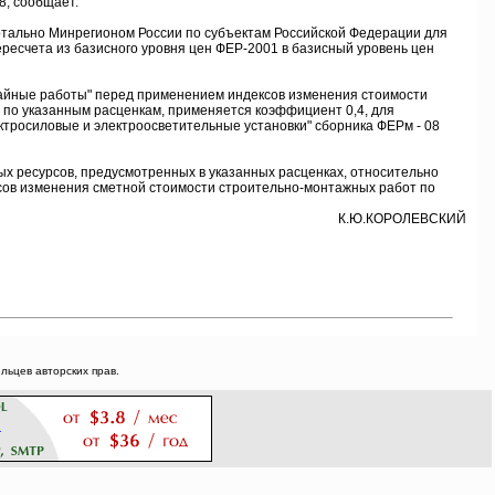
8, сообщает.
ртально Минрегионом России по субъектам Российской Федерации для
есчета из базисного уровня цен ФЕР-2001 в базисный уровень цен
Свайные работы" перед применением индексов изменения стоимости
 по указанным расценкам, применяется коэффициент 0,4, для
ктросиловые и электроосветительные установки" сборника ФЕРм - 08
х ресурсов, предусмотренных в указанных расценках, относительно
ксов изменения сметной стоимости строительно-монтажных работ по
К.Ю.КОРОЛЕВСКИЙ
ьцев авторских прав.