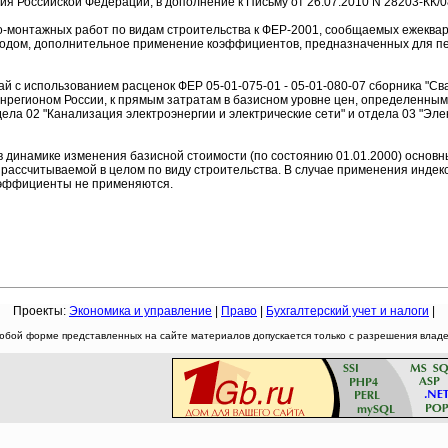
я Российской Федерации, в дополнение к Письму от 26.07.2010 N 28203-КК/0
о-монтажных работ по видам строительства к ФЕР-2001, сообщаемых ежеква
одом, дополнительное применение коэффициентов, предназначенных для пер
ай с использованием расценок ФЕР 05-01-075-01 - 05-01-080-07 сборника "
регионом России, к прямым затратам в базисном уровне цен, определенным
ла 02 "Канализация электроэнергии и электрические сети" и отдела 03 "Эле
инамике изменения базисной стоимости (по состоянию 01.01.2000) основны
рассчитываемой в целом по виду строительства. В случае применения инде
оэффициенты не применяются.
Проекты:
Экономика и управление
|
Право
|
Бухгалтерский учет и налоги
|
юбой форме представленных на сайте материалов допускается только с разрешения владел