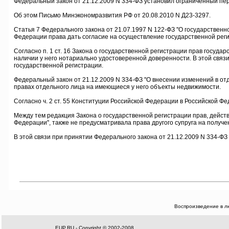
Федеральный закон от 21.12.2009 N 334-ФЗ установил ограниченный пе
Об этом Письмо Минэкономразвития РФ от 20.08.2010 N Д23-3297.
Статья 7 Федерального закона от 21.07.1997 N 122-ФЗ ''О государственн
Федерации права дать согласие на осуществление государственной рег
Согласно п. 1 ст. 16 Закона о государственной регистрации прав госуд
наличии у него нотариально удостоверенной доверенности. В этой связ
государственной регистрации.
Федеральный закон от 21.12.2009 N 334-ФЗ ''О внесении изменений в 
правах отдельного лица на имеющиеся у него объекты недвижимости.
Согласно ч. 2 ст. 55 Конституции Российской Федерации в Российской 
Между тем редакция Закона о государственной регистрации прав, дейст
Федерации'', также не предусматривала права другого супруга на полу
В этой связи при принятии Федерального закона от 21.12.2009 N 334-Ф
Воспроизведение в л
EUP.RU - Copyright © 2002-2008