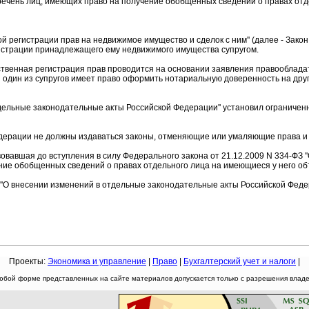
речень лиц, имеющих право на получение обобщенных сведений о правах отд
ой регистрации прав на недвижимое имущество и сделок с ним'' (далее - Зак
истрации принадлежащего ему недвижимого имущества супругом.
арственная регистрация прав проводится на основании заявления правооблада
и один из супругов имеет право оформить нотариальную доверенность на друг
отдельные законодательные акты Российской Федерации'' установил ограниче
Федерации не должны издаваться законы, отменяющие или умаляющие права и
вовавшая до вступления в силу Федерального закона от 21.12.2009 N 334-ФЗ 
чение обобщенных сведений о правах отдельного лица на имеющиеся у него о
З ''О внесении изменений в отдельные законодательные акты Российской Феде
Проекты:
Экономика и управление
|
Право
|
Бухгалтерский учет и налоги
|
юбой форме представленных на сайте материалов допускается только с разрешения владел