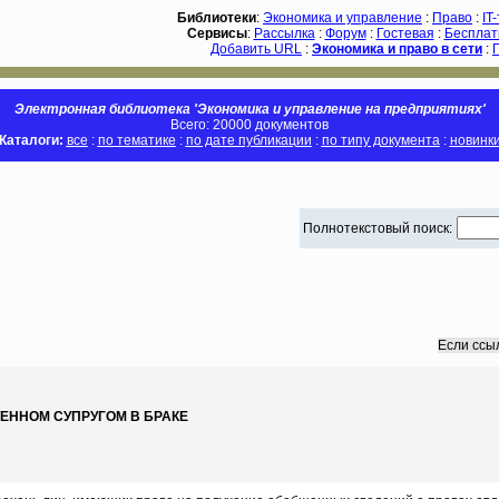
Библиотеки
:
Экономика и управление
:
Право
:
IT
Сервисы
:
Рассылка
:
Форум
:
Гостевая
:
Бесплат
Добавить URL
:
Экономика и право в сети
:
Электронная библиотека 'Экономика и управление на предприятиях'
Всего: 20000 документов
Каталоги:
все
:
по тематике
:
по дате публикации
:
по типу документа
:
новинк
Полнотекстовый поиск:
Если ссы
ЕННОМ СУПРУГОМ В БРАКЕ