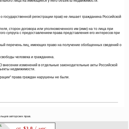
ельного лица на имеющиеся у него объекты недвижимости.
он о государственной регистрации прав) не лишает гражданина Российской
теля, сторон договора или уполномоченного им (ими) на то лица при
ого супруга с предоставлением права представления его интересов при
нный перечень лиц, имеющих право на получение обобщенных сведений о
 свободы человека и гражданина.
''О внесении изменений в отдельные законодательные акты Российской
бъекты недвижимости.
рации'' права граждан нарушены не были.
ьцев авторских прав.