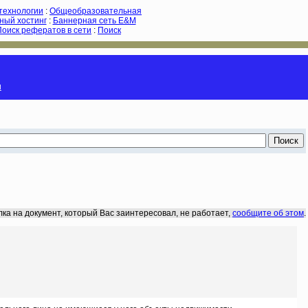
-технологии
:
Общеобразовательная
ный хостинг
:
Баннерная сеть E&M
Поиск рефератов в сети
:
Поиск
и
лка на документ, который Вас заинтересовал, не работает,
сообщите об этом
.