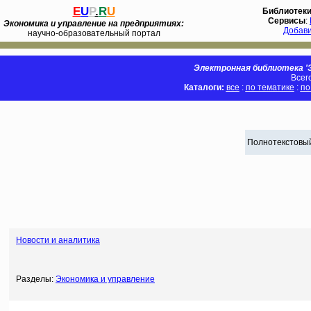
E
U
P
.
R
U
Библиотек
Сервисы
:
Экономика и управление на предприятиях:
Добав
научно-образовательный портал
Электронная библиотека 'Э
Всег
Каталоги:
все
:
по тематике
:
по
Полнотекстовый
Новости и аналитика
Разделы:
Экономика и управление