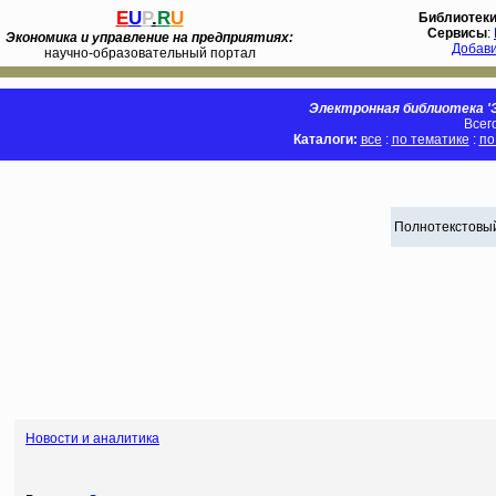
E
U
P
.
R
U
Библиотек
Сервисы
:
Экономика и управление на предприятиях:
Добав
научно-образовательный портал
Электронная библиотека 'Э
Всег
Каталоги:
все
:
по тематике
:
по
Полнотекстовый
Новости и аналитика