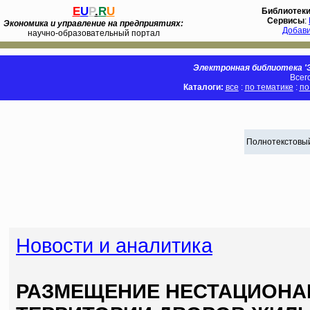
E
U
P
.
R
U
Библиотек
Сервисы
:
Экономика и управление на предприятиях:
Добав
научно-образовательный портал
Электронная библиотека 'Э
Всег
Каталоги:
все
:
по тематике
:
по
Полнотекстовый
Новости и аналитика
РАЗМЕЩЕНИЕ НЕСТАЦИОНА