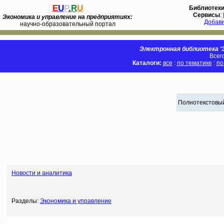
E
U
P
.
R
U
Библиотек
Сервисы
:
Экономика и управление на предприятиях:
Добав
научно-образовательный портал
Электронная библиотека 'Э
Всег
Каталоги:
все
:
по тематике
:
по
Полнотекстовый
Новости и аналитика
Разделы:
Экономика и управление