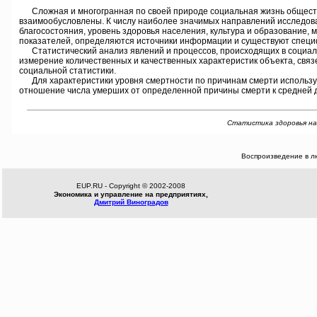
Сложная и многогранная по своей природе социальная жизнь общества 
взаимообусловлены. К числу наиболее значимых направлений исследован
благосостояния, уровень здоровья населения, культура и образование,
показателей, определяются источники информации и существуют специф
Статистический анализ явлений и процессов, происходящих в социаль
измерение количественных и качественных характеристик объекта, свя
социальной статистики.
Для характеристики уровня смертности по причинам смерти использую
отношение числа умерших от определенной причины смерти к средней д
Статистика здоровья на
Воспроизведение в л
EUP.RU - Copyright © 2002-2008
Экономика и управление на предприятиях,
Дмитрий Виноградов