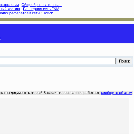
-технологии
:
Общеобразовательная
ный хостинг
:
Баннерная сеть E&M
Поиск рефератов в сети
:
Поиск
и
лка на документ, который Вас заинтересовал, не работает,
сообщите об этом
.