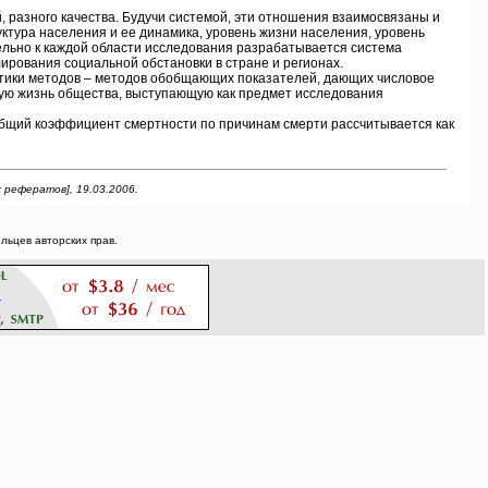
разного качества. Будучи системой, эти отношения взаимосвязаны и
ктура населения и ее динамика, уровень жизни населения, уровень
ельно к каждой области исследования разрабатывается система
рования социальной обстановки в стране и регионах.
тики методов – методов обобщающих показателей, дающих числовое
ную жизнь общества, выступающую как предмет исследования
бщий коэффициент смертности по причинам смерти рассчитывается как
рефератов], 19.03.2006.
ьцев авторских прав.