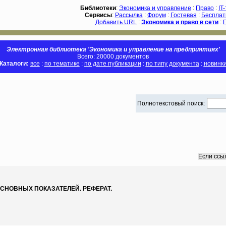
Библиотеки
:
Экономика и управление
:
Право
:
IT
Сервисы
:
Рассылка
:
Форум
:
Гостевая
:
Бесплат
Добавить URL
:
Экономика и право в сети
:
Электронная библиотека 'Экономика и управление на предприятиях'
Всего: 20000 документов
Каталоги:
все
:
по тематике
:
по дате публикации
:
по типу документа
:
новинк
Полнотекстовый поиск:
Если ссы
СНОВНЫХ ПОКАЗАТЕЛЕЙ. РЕФЕРАТ.