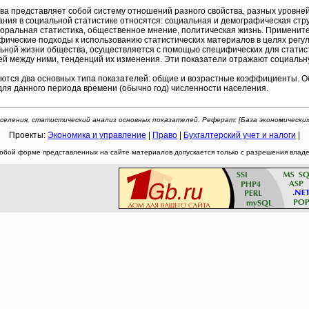
представляет собой систему отношений разного свойства, разных уровней, 
ия в социальной статистике относятся: социальная и демографическая стру
 моральная статистика, общественное мнение, политическая жизнь. Применит
ические подходы к использованию статистических материалов в целях регули
ной жизни общества, осуществляется с помощью специфических для статис
зей между ними, тенденций их изменения. Эти показатели отражают социаль
тся два основных типа показателей: общие и возрастные коэффициенты. О
ля данного периода времени (обычно год) численности населения.
селения, статистический анализ основных показателей. Реферат: [База экономических 
Проекты:
Экономика и управление
|
Право
|
Бухгалтерский учет и налоги
|
юбой форме представленных на сайте материалов допускается только с разрешения владел