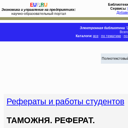
E
U
P
.
R
U
Библиотек
Сервисы
:
Экономика и управление на предприятиях:
Добав
научно-образовательный портал
Электронная библиотека 'Э
Всег
Каталоги:
все
:
по тематике
:
по
Полнотекстовый
Рефераты и работы студентов
ТАМОЖНЯ. РЕФЕРАТ.