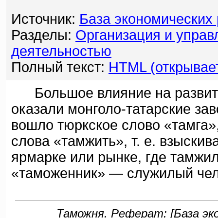
Источник:
База экономических
Разделы:
Организация и управ
деятельностью
Полный текст:
HTML (открывает
Большое влияние на развити
оказали монголо-татарские зав
вошло тюркское слово «тамга»,
слова «тамжить», т. е. взыски
ярмарке или рынке, где тамжили
«таможенник» — служилый чел
Таможня. Реферат: [База эко