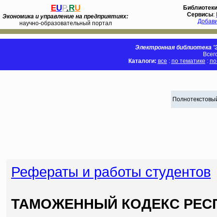
E
U
P
.
R
U
Библиотек
Сервисы
:
Экономика и управление на предприятиях:
Добав
научно-образовательный портал
Электронная библиотека 'Э
Всег
Каталоги:
все
:
по тематике
:
по
Полнотекстовый
Рефераты и работы студентов
ТАМОЖЕННЫЙ КОДЕКС РЕСП