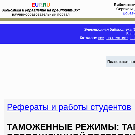
E
U
P
.
R
U
Библиотек
Сервисы
:
Экономика и управление на предприятиях:
Добав
научно-образовательный портал
Электронная библиотека 'Э
Всег
Каталоги:
все
:
по тематике
:
по
Полнотекстовый
Рефераты и работы студентов
ТАМОЖЕННЫЕ РЕЖИМЫ: ТА