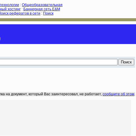
-технологии
:
Общеобразовательная
ный хостинг
:
Баннерная сеть E&M
Поиск рефератов в сети
:
Поиск
и
лка на документ, который Вас заинтересовал, не работает,
сообщите об этом
.