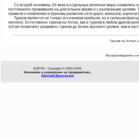
Со второй половины ХХ века в отдельных регионах мира сложились оп
постоянного проживания на длительное время и с различными целями. 
привели к появлению и бурному развитию сети дорог, вокзалов, аэропорт
Туризм является не только источником прибыли, но и сильным фактором
неплохо. Естественно туризм на Алтае, как и туризм в любом другом рег
Алтая позволяют развивать туризм до более высокого уровня, чем в нас
Туризм на Алтае и
Воспроизведение в л
EUP.RU - Copyright © 2002-2008
Экономика и управление на предприятиях,
Дмитрий Виноградов