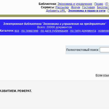
Библиотеки
:
Экономика и управление
:
Право
:
IT
Сервисы
:
Рассылка
:
Форум
:
Гостевая
:
Бесплат
Добавить URL
:
Экономика и право в сети
:
Электронная библиотека 'Экономика и управление на предприятиях'
Всего: 20000 документов
Каталоги:
все
:
по тематике
:
по дате публикации
:
по типу документа
:
новинк
Полнотекстовый поиск:
Если ссы
АЗВИТИЕМ. РЕФЕРАТ.