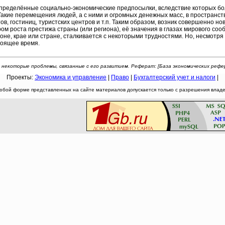
ределённые социально-экономические предпосылки, вследствие которых бол
Такие перемещения людей, а с ними и огромных денежных масс, в пространс
ов, гостиниц, туристских центров и т.п. Таким образом, возник совершенно но
 роста престижа страны (или региона), её значения в глазах мирового соо
ионе, крае или стране, сталкивается с некоторыми трудностями. Но, несмотря
тоящее время.
 некоторые проблемы, связанные с его развитием. Реферат: [База экономических рефер
Проекты:
Экономика и управление
|
Право
|
Бухгалтерский учет и налоги
|
юбой форме представленных на сайте материалов допускается только с разрешения владел