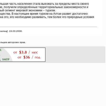
ьшая часть населения стала выезжать за пределы места своего
тве, получили определённые территориальные закономерности и
вый сегмент мировой экономики – туризм.
бщества. В настоящее время туризм на Алтае развит достаточно
 на это, его необходимо развивать, тем более что природные условия
атов], 19.03.2006.
ьцев авторских прав.