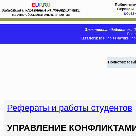
E
U
P
.
R
U
Библиотек
Сервисы
:
Экономика и управление на предприятиях:
Добав
научно-образовательный портал
Электронная библиотека 'Э
Всег
Каталоги:
все
:
по тематике
:
по
Полнотекстовый
Рефераты и работы студентов
УПРАВЛЕНИЕ КОНФЛИКТАМИ.