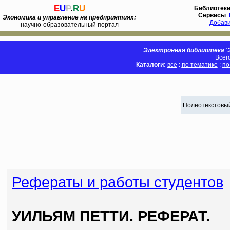
E
U
P
.
R
U
Библиотек
Сервисы
:
Экономика и управление на предприятиях:
Добав
научно-образовательный портал
Электронная библиотека 'Э
Всег
Каталоги:
все
:
по тематике
:
по
Полнотекстовый
Рефераты и работы студентов
УИЛЬЯМ ПЕТТИ. РЕФЕРАТ.