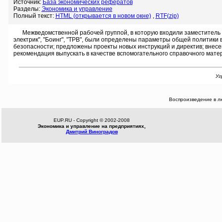
Источник:
База экономических рефератов
Разделы:
Экономика и управление
Полный текст:
HTML (открывается в новом окне)
,
RTF(zip)
Межведомственной рабочей группой, в которую входили заместитель ми
электрик", "Боинг", "ТРВ", были определены параметры общей политики
безопасности; предложены проекты новых инструкций и директив; внесе
рекомендация выпускать в качестве вспомогательного справочного матер
Уг
Воспроизведение в л
EUP.RU - Copyright © 2002-2008
Экономика и управление на предприятиях,
Дмитрий Виноградов