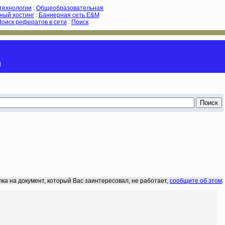
-технологии
:
Общеобразовательная
ный хостинг
:
Баннерная сеть E&M
Поиск рефератов в сети
:
Поиск
и
лка на документ, который Вас заинтересовал, не работает,
сообщите об этом
.