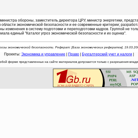
нистра обороны, заместитель директора ЦРУ, министр энергетики, предста
 в области экономической безопасности и ее современные критерии; разрабо
ны изменения в систему подготовки и переподготовки кадров. Группой не то
иала единый "Каталог угроз экономической безопасности и их оценка".
розы экономической безопасности. Реферат: [База экономических рефератов], 19.03.20
Проекты:
Экономика и управление
|
Право
|
Бухгалтерский учет и налоги
|
юбой форме представленных на сайте материалов допускается только с разрешения владел