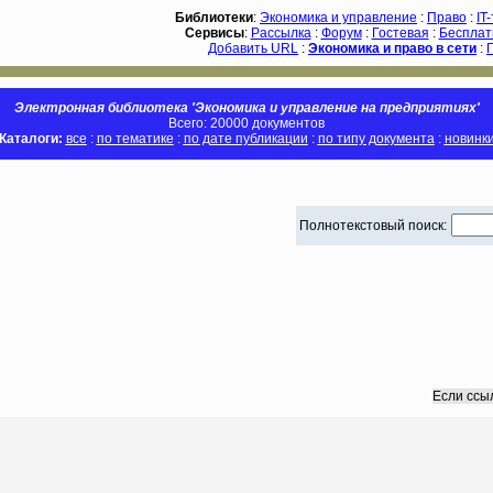
Библиотеки
:
Экономика и управление
:
Право
:
IT
Сервисы
:
Рассылка
:
Форум
:
Гостевая
:
Бесплат
Добавить URL
:
Экономика и право в сети
:
Электронная библиотека 'Экономика и управление на предприятиях'
Всего: 20000 документов
Каталоги:
все
:
по тематике
:
по дате публикации
:
по типу документа
:
новинк
Полнотекстовый поиск:
Если ссы