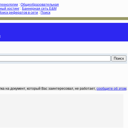
-технологии
:
Общеобразовательная
ный хостинг
:
Баннерная сеть E&M
Поиск рефератов в сети
:
Поиск
и
лка на документ, который Вас заинтересовал, не работает,
сообщите об этом
.