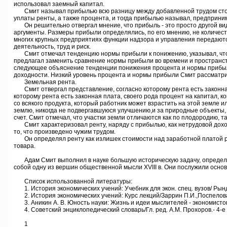
использовал заемный капитал.
Смит называл прибылью всю разницу между добавленной трудом стоимос
уплаты ренты, а также процента, и тогда прибылью называл, предприни
Он решительно отвергал мнение, что прибыль - это просто другой вид
аргументы. Размеры прибыли определялись, по его мнению, не количеств
многих крупных предприятиях функции надзора и управления передают
деятельность, труд и риск.
Смит отмечал тенденцию нормы прибыли к понижению, указывал, что п
предлагал заменить сравнение нормы прибыли во времени и пространств
следующее объяснение тенденции понижения процента и нормы прибыли:
доходности. Низкий уровень процента и нормы прибыли Смит рассматрив
Земельная рента.
Смит отвергал представление, согласно которому рента есть законная
которому рента есть законная плата, своего рода процент на капитал, 
со всякого продукта, который работник может взрастить на этой земле и
землю, никогда не подвергавшуюся улучшению,и за природные объекты, 
счет. Смит отмечал, что участки земли отличаются как по плодородию,
Смит характеризовал ренту, наряду с прибылью, как нетрудовой доход,
то, что произведено чужим трудом.
Он определял ренту как излишек стоимости над заработной платой ра
товара.
Адам Смит выполнил в науке большую историческую задачу, определив 
собой одну из вершин общественной мысли XVIII в. Они послужили основ
Список использованной литературы:
1. История экономических учений: Учебник для экон. спец. вузов/ Рындина
2. История экономических учений: Курс лекций/Заррин П.И.,Поспелова Н.
3. Аникин А. В. Юность науки: Жизнь и идеи мыслителей - экономистов д
4. Советский энциклопедический словарь/Гл. ред. А.М. Прохоров.- 4-е и
1