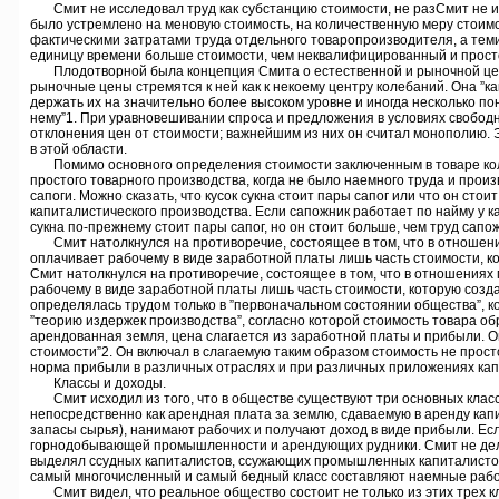
Смит не исследовал труд как субстанцию стоимости, не разСмит не исс
было устремлено на меновую стоимость, на количественную меру стоимос
фактическими затратами труда отдельного товаропроизводителя, а тем
единицу времени больше стоимости, чем неквалифицированный и простой
Плодотворной была концепция Смита о естественной и рыночной цене 
рыночные цены стремятся к ней как к некоему центру колебаний. Она ”к
держать их на значительно более высоком уровне и иногда несколько по
нему”1. При уравновешивании спроса и предложения в условиях свобод
отклонения цен от стоимости; важнейшим из них он считал монополию. 
в этой области.
Помимо основного определения стоимости заключенным в товаре количе
простого товарного производства, когда не было наемного труда и произ
сапоги. Можно сказать, что кусок сукна стоит пары сапог или что он стоит
капиталистического производства. Если сапожник работает по найму у кап
сукна по-прежнему стоит пары сапог, но он стоит больше, чем труд сапо
Смит натолкнулся на противоречие, состоящее в том, что в отношения
оплачивает рабочему в виде заработной платы лишь часть стоимости, ко
Смит натолкнулся на противоречие, состоящее в том, что в отношениях
рабочему в виде заработной платы лишь часть стоимости, которую созда
определялась трудом только в ”первоначальном состоянии общества”, ко
”теорию издержек производства”, согласно которой стоимость товара об
арендованная земля, цена слагается из заработной платы и прибыли. О
стоимости”2. Он включал в слагаемую таким образом стоимость не прост
норма прибыли в различных отраслях и при различных приложениях кап
Классы и доходы.
Смит исходил из того, что в обществе существуют три основных класса
непосредственно как арендная плата за землю, сдаваемую в аренду ка
запасы сырья), нанимают рабочих и получают доход в виде прибыли. Есл
горнодобывающей промышленности и арендующих рудники. Смит не дела
выделял ссудных капиталистов, ссужающих промышленных капиталистов.
самый многочисленный и самый бедный класс составляют наемные рабоч
Смит видел, что реальное общество состоит не только из этих трех кл