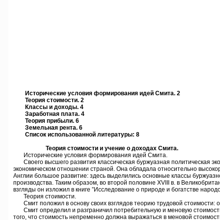
Исторические условия формирования идей Смита. 2
Теория стоимости. 2
Классы и доходы. 4
Заработная плата. 4
Теория прибыли. 6
Земельная рента. 6
Список использованной литературы: 8
Теория стоимости и учение о доходах Смита.
Исторические условия формирования идей Смита.
Своего высшего развития классическая буржуазная политическая эконо
экономическом отношении страной. Она обладала относительно высоко
Англии большое развитие: здесь выделились основные классы буржуазно
производства. Таким образом, во второй половине XVIII в. в Великобри
взгляды он изложил в книге ”Исследование о природе и богатстве народов
Теория стоимости.
Смит положил в основу своих взглядов теорию трудовой стоимости: оп
Смит определил и разграничил потребительную и меновую стоимости то
того, что стоимость непременно должна выражаться в меновой стоимости