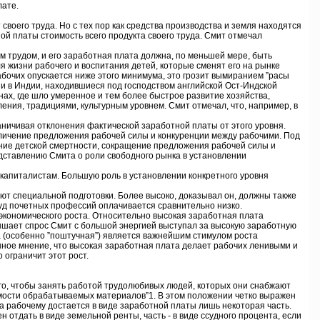
лате.
оего труда. Но с тех пор как средства производства и земля находятся
ой платы стоимость всего продукта своего труда. Смит отмечал
 трудом, и его заработная плата должна, по меньшей мере, быть
я жизни рабочего и воспитания детей, которые сменят его на рынке
бочих опускается ниже этого минимума, это грозит вымиранием ”расы
рии в Индии, находившиеся под господством английской Ост-Индской
нах, где шло умеренное и тем более быстрое развитие хозяйства,
ия, традициями, культурным уровнем. Смит отмечал, что, например, в
ичивая отклонения фактической заработной платы от этого уровня.
еличение предложения рабочей силы и конкуренции между рабочими. Под
ние детской смертности, сокращение предложения рабочей силы и
дставлению Смита о роли свободного рынка в установлении
капиталистам. Большую роль в установлении конкретного уровня
 специальной подготовки. Более высоко, доказывал он, должны также
руд почетных профессий оплачивается сравнительно низко.
 экономического роста. Относительно высокая заработная плата
вышает спрос Смит с большой энергией выступал за высокую заработную
та (особенно ”поштучная”) является важнейшим стимулом роста
енное мнение, что высокая заработная плата делает рабочих ленивыми и
 ограничит этот рост.
го, чтобы занять работой трудолюбивых людей, которых они снабжают
оимости обрабатываемых материалов”1. В этом положении четко выражен
а рабочему достается в виде заработной платы лишь некоторая часть.
отдать в виде земельной ренты, часть - в виде ссудного процента, если