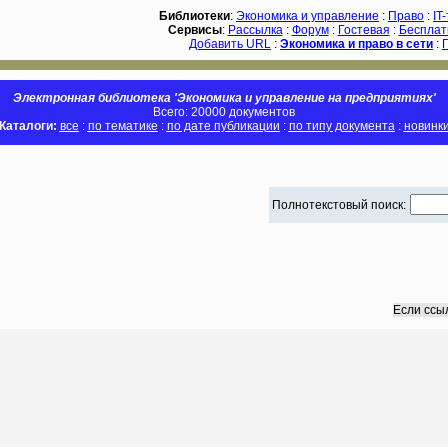
Библиотеки
:
Экономика и управление
:
Право
:
IT
Сервисы
:
Рассылка
:
Форум
:
Гостевая
:
Бесплат
Добавить URL
:
Экономика и право в сети
:
Электронная библиотека 'Экономика и управление на предприятиях'
Всего: 20000 документов
Каталоги:
все
:
по тематике
:
по дате публикации
:
по типу документа
:
новинк
Полнотекстовый поиск:
Если ссы