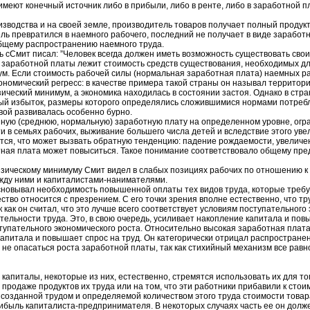
имеют конечный источник либо в прибыли, либо в ренте, либо в заработной п
одства и на своей земле, производитель товаров получает полный продукт св
ь превратился в наемного рабочего, последний не получает в виде заработн
общему распространению наемного труда.
Смит писал: ”Человек всегда должен иметь возможность существовать своим
ы заработной платы лежит стоимость средств существования, необходимых дл
ум. Если стоимость рабочей силы (нормальная заработная плата) наемных ра
экономический регресс: в качестве примера такой страны он называл террито
ческий минимум, а экономика находилась в состоянии застоя. Однако в стра
 избыток, размеры которого определялись сложившимися нормами потреблен
вой развивалась особенно бурно.
ю (среднюю, нормальную) заработную плату на определенном уровне, огран
в семьях рабочих, выживание большего числа детей и вследствие этого ув
ся, что может вызвать обратную тенденцию: падение рождаемости, увеличе
ная плата может повыситься. Такое понимание соответствовало общему пре
ическому минимуму Смит видел в слабых позициях рабочих по отношению к 
жду ними и капиталистами-нанимателями.
вывал необходимость повышенной оплаты тех видов труда, которые требуют
ство относится с презрением. С его точки зрения вполне естественно, что т
ак он считал, что это лучше всего соответствует условиям поступательного
ельности труда. Это, в свою очередь, усиливает накопление капитала и по
 поступательного экономического роста. Относительно высокая заработная пла
 капитала и повышает спрос на труд. Он категорически отрицал распростран
не опасаться роста заработной платы, так как стихийный механизм все равно
апиталы, некоторые из них, естественно, стремятся использовать их для то
 продаже продуктов их труда или на том, что эти работники прибавили к ст
з созданной трудом и определяемой количеством этого труда стоимости товар
ыль капиталиста-предпринимателя. В некоторых случаях часть ее он должен 