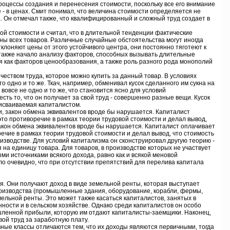
оцессы создания и перенесения стоимости, поскольку все его внимание
 - в ценах. Смит понимал, что величина стоимости определяется не
 Он отмечал также, что квалифицированный и сложный труд создает в
 стоимости и считал, что в длительной тенденции фактические
ены всех товаров. Различные случайные обстоятельства могут иногда
клоняют цены от этого устойчивого центра, они постоянно тяготеют к
также начало анализу факторов, способных вызывать длительные
я как факторов ценообразования, а также роль разного рода монополий
ством труда, которое можно купить за данный товар. В условиях
 одно и то же. Ткач, например, обменивал кусок сделанного им сукна на
о вовсе не одно и то же, что становится ясно для условий
есть то, что он получает за свой труд - совершенно разные вещи. Кусок
рисваиваемая капиталистом.
, закон обмена эквивалентов вроде бы нарушается. Капиталист
это противоречие в рамках теории трудовой стоимости и делал вывод,
закон обмена эквивалентов вроде бы нарушается. Капиталист оплачивает
речие в рамках теории трудовой стоимости и делал вывод, что стоимость
оизводстве. Для условий капитализма он сконструировал другую теорию -
на единицу товара. Для товаров, в производстве которых не участвует
и источниками всякого дохода, равно как и всякой меновой
ло очевидно, что при отсутствии препятствий для перелива капитала
я. Они получают доход в виде земельной ренты, которая выступает
роизводства (промышленные здания, оборудование, корабли, фермы,
ельной ренты. Это может также касаться капиталистов, занятых в
сти и в сельском хозяйстве. Однако среди капиталистов он особо
шленной прибыли, которую им отдают капиталисты-заемщики. Наконец,
ой труд за заработную плату.
ные классы отличаются тем, что их доходы являются первичными, тогда