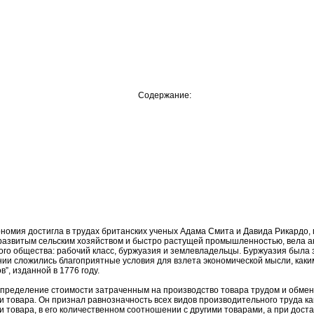
Содержание:
мия достигла в трудах британских ученых Адама Смита и Давида Рикардо, п
развитым сельским хозяйством и быстро растущей промышленностью, вела а
го общества: рабочий класс, буржуазия и землевладельцы. Буржуазия была 
тании сложились благоприятные условия для взлета экономической мысли, ка
”, изданной в 1776 году.
ределение стоимости затраченным на производство товара трудом и обмен 
вара. Он признал равнозначность всех видов производительного труда как
 товара, в его количественном соотношении с другими товарами, а при доста