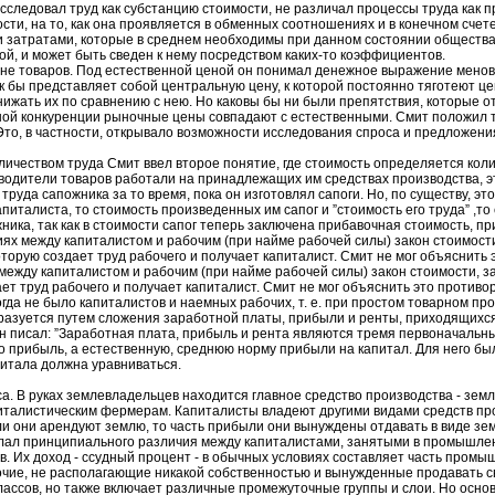
ледовал труд как субстанцию стоимости, не различал процессы труда как пр
ти, на то, как она проявляется в обменных соотношениях и в конечном счете
и затратами, которые в среднем необходимы при данном состоянии общества.
, и может быть сведен к нему посредством каких-то коэффициентов.
товаров. Под естественной ценой он понимал денежное выражение меновой
ак бы представляет собой центральную цену, к которой постоянно тяготеют ц
нижать их по сравнению с нею. Но каковы бы ни были препятствия, которые от
ной конкуренции рыночные цены совпадают с естественными. Смит положил 
Это, в частности, открывало возможности исследования спроса и предложени
ством труда Смит ввел второе понятие, где стоимость определяется количе
водители товаров работали на принадлежащих им средствах производства, это
 труда сапожника за то время, пока он изготовлял сапоги. Но, по существу, эт
италиста, то стоимость произведенных им сапог и ”стоимость его труда” ,то 
жника, так как в стоимости сапог теперь заключена прибавочная стоимость, п
х между капиталистом и рабочим (при найме рабочей силы) закон стоимости
торую создает труд рабочего и получает капиталист. Смит не мог объяснить 
 между капиталистом и рабочим (при найме рабочей силы) закон стоимости, 
ет труд рабочего и получает капиталист. Смит не мог объяснить это противо
гда не было капиталистов и наемных рабочих, т. е. при простом товарном пр
разуется путем сложения заработной платы, прибыли и ренты, приходящихся 
н писал: ”Заработная плата, прибыль и рента являются тремя первоначальным
о прибыль, а естественную, среднюю норму прибыли на капитал. Для него бы
итала должна уравниваться.
. В руках землевладельцев находится главное средство производства - земл
питалистическим фермерам. Капиталисты владеют другими видами средств п
и они арендуют землю, то часть прибыли они вынуждены отдавать в виде зем
л принципиального различия между капиталистами, занятыми в промышленно
 Их доход - ссудный процент - в обычных условиях составляет часть промы
ие, не располагающие никакой собственностью и вынужденные продавать св
ассов, но также включает различные промежуточные группы и слои. Но основ