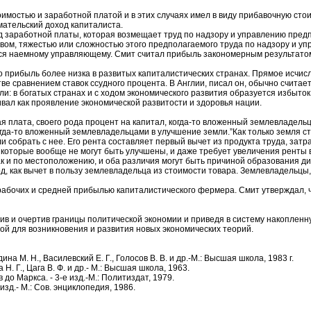
тью и заработной платой и в этих случаях имел в виду прибавочную стоим
мательский доход капиталиста.
 заработной платы, которая возмещает труд по надзору и управлению предп
ом, тяжестью или сложностью этого предполагаемого труда по надзору и упр
ся наемному управляющему. Смит считал прибыль закономерным результатом
рибыль более низка в развитых капиталистических странах. Прямое исчисл
е сравнением ставок ссудного процента. В Англии, писал он, обычно считае
 в богатых странах и с ходом экономического развития образуется избыток 
ал как проявление экономической развитости и здоровья нации.
 плата, своего рода процент на капитал, когда-то вложенный землевладельц
когда-то вложенный землевладельцами в улучшение земли.”Как только земля 
ли собрать с нее. Его рента составляет первый вычет из продукта труда, зат
которые вообще не могут быть улучшены, и даже требует увеличения ренты в
 так и по местоположению, и оба различия могут быть причиной образования
 как вычет в пользу землевладельца из стоимости товара. Землевладельцы, у
бочих и средней прибылью капиталистического фермера. Смит утверждал, ч
и очертив границы политической экономии и приведя в систему накопленную
ой для возникновения и развития новых экономических теорий.
 М. Н., Василевский Е. Г., Голосов В. В. и др.-М.: Высшая школа, 1983 г.
 Г., Цага В. Ф. и др.- М.: Высшая школа, 1963.
о Маркса. - 3-е изд.-М.: Политиздат, 1979.
зд.- М.: Сов. энциклопедия, 1986.