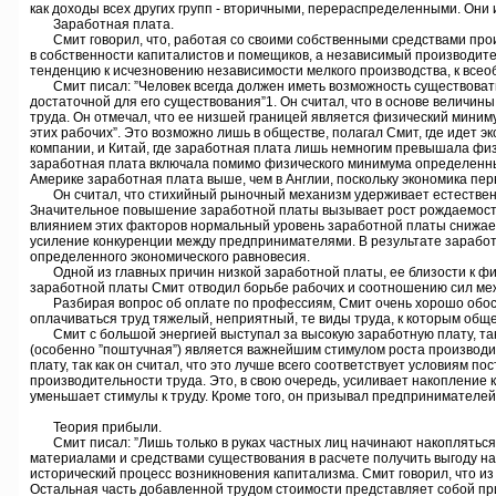
как доходы всех других групп - вторичными, перераспределенными. Они 
Заработная плата.
Смит говорил, что, работая со своими собственными средствами произв
в собственности капиталистов и помещиков, а независимый производител
тенденцию к исчезновению независимости мелкого производства, к все
Смит писал: ”Человек всегда должен иметь возможность существовать с
достаточной для его существования”1. Он считал, что в основе величин
труда. Он отмечал, что ее низшей границей является физический миним
этих рабочих”. Это возможно лишь в обществе, полагал Смит, где идет 
компании, и Китай, где заработная плата лишь немногим превышала физи
заработная плата включала помимо физического минимума определенный
Америке заработная плата выше, чем в Англии, поскольку экономика пер
Он считал, что стихийный рыночный механизм удерживает естественну
Значительное повышение заработной платы вызывает рост рождаемости 
влиянием этих факторов нормальный уровень заработной платы снижает
усиление конкуренции между предпринимателями. В результате заработ
определенного экономического равновесия.
Одной из главных причин низкой заработной платы, ее близости к физ
заработной платы Смит отводил борьбе рабочих и соотношению сил ме
Разбирая вопрос об оплате по профессиям, Смит очень хорошо обосно
оплачиваться труд тяжелый, неприятный, те виды труда, к которым обще
Смит с большой энергией выступал за высокую заработную плату, так к
(особенно ”поштучная”) является важнейшим стимулом роста производит
плату, так как он считал, что это лучше всего соответствует условиям
производительности труда. Это, в свою очередь, усиливает накопление
уменьшает стимулы к труду. Кроме того, он призывал предпринимателей 
Теория прибыли.
Смит писал: ”Лишь только в руках частных лиц начинают накопляться к
материалами и средствами существования в расчете получить выгоду на
исторический процесс возникновения капитализма. Смит говорил, что и
Остальная часть добавленной трудом стоимости представляет собой приб