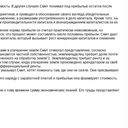
ость. В других случаях Смит понимал под прибылью остаток после
риятием, и приводил в обоснование своего взгляда убедительные
авлению, а размерами употребленного в дело капитала. Кроме того, на
 производительности капитала и вознаграждением капиталистов за их
ение нормы прибыли он считал практически невозможным, но
тся, что процент может составлять около половины прибыли. Смит дает
капитала, который вызывает рост конкуренции капиталов и снижение
ами в улучшение земли.Смит отвергал представление, согласно
становится частной собственностью, землевладелец требует долю почти
раченного на обработку земли”1. Землевладелец требует ренту и за
 том случае, когда улучшение земли произведено арендатором за свой
 дифференциальной ренты.
казывал Смит, хотят пожинать там, где они не сеяли. Они присваивают
то наряду с заработной платой и прибылью она формирует стоимость
 к тому времени сумму экономических знаний. Его труды представляют