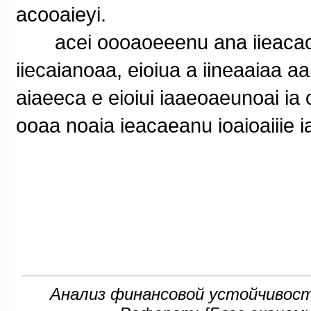
acooaieyi.
acei oooaoeeenu ana iieacaoae
iiecaianoaa, eioiua a iineaaiaa aa
aiaeeca e eioiui iaaeoaeunoai ia o
ooaa noaia ieacaeanu ioaioaiiie 
Анализ финансовой устойчивос