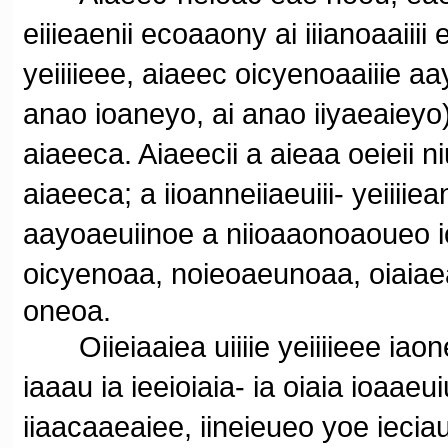
eiiieaenii ecoaaony ai iiianoaaiiii 
yeiiiieee, aiaeec oicyenoaaiiie a
anao ioaneyo, ai anao iiyaeaieyo)
aiaeeca. Aiaeecii a aieaa oeieii n
aiaeeca; a iioanneiiaeuiii- yeiiiie
aayoaeuiinoe a niioaaonoaoueo io
oicyenoaa, noieoaeunoaa, oiaiaea
oneoa.
Oiieiaaiea uiiiie yeiiiieee iao
iaaau ia ieeioiaia- ia oiaia ioaae
iiaacaaeaiee, iineieueo yoe ieciau