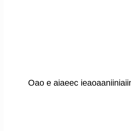
C
Oao e aiaeec ieaoaaniiniaiino