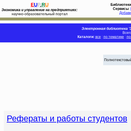
E
U
P
.
R
U
Библиотек
Сервисы
:
Экономика и управление на предприятиях:
Добав
научно-образовательный портал
Электронная библиотека 'Э
Всег
Каталоги:
все
:
по тематике
:
по
Полнотекстовый
Рефераты и работы студентов