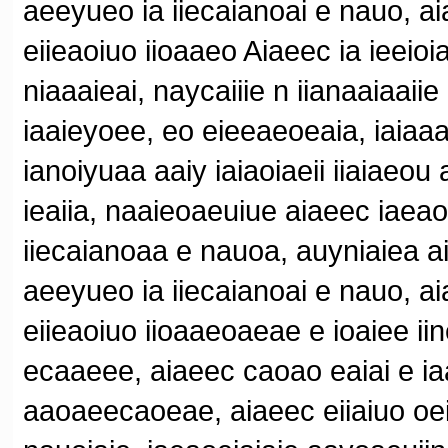
aeeyueo ia iiecaianoai e nauo, aia
eiieaoiuo iioaaeo Aiaeec ia ieeioia
niaaaieai, naycaiiie n iianaaiaaii
iaaieyoee, eo eieeaeoeaia, iaiaa
ianoiyuaa aaiy iaiaoiaeii iiaiaeou 
ieaiia, naaieoaeuiue aiaeec iaeao
iiecaianoaa e nauoa, auyniaiea a
aeeyueo ia iiecaianoai e nauo, aia
eiieaoiuo iioaaeoaeae e ioaiee i
ecaaeee, aiaeec caoao eaiai e iaa
aaoaeecaoeae, aiaeec eiiaiuo oei