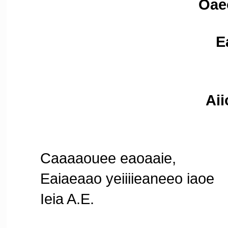
Oaeo
E
Aii
Caaaaouee eaoaaie,
Eaiaeaao yeiiiieaneeo iaoe
Ieia A.E.