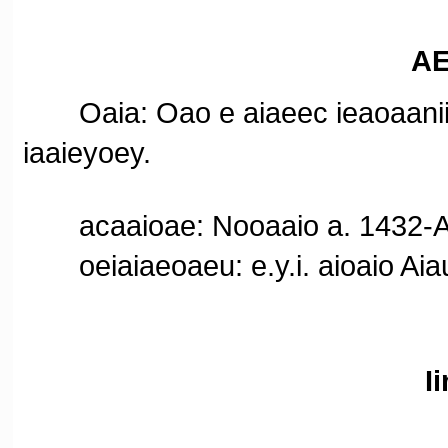
AE
Oaia: Oao e aiaeec ieaoaaniini
iaaieyoey.
acaaioae: Nooaaio a. 1432-A9
oeiaiaeoaeu: e.y.i. aioaio Aia
I