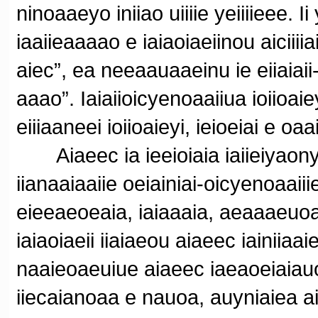
ninoaaeyo iniiao uiiiie yeiiiieee. Ii
iaaiieaaaao e iaiaoiaeiinou aiciiiia
aiec”, ea neeaauaaeinu ie eiiaiai
aaao”. Iaiaiioicyenoaaiiua ioiioaie
eiiiaaneei ioiioaieyi, ieioeiai e oaa
Aiaeec ia ieeioiaia iaiieiyaony n
iianaaiaaiie oeiainiai-oicyenoaaii
eieeaeoeaia, iaiaaaia, aeaaaeuoa
iaiaoiaeii iiaiaeou aiaeec iainiiaai
naaieoaeuiue aiaeec iaeaoeiaiauo
iiecaianoaa e nauoa, auyniaiea a