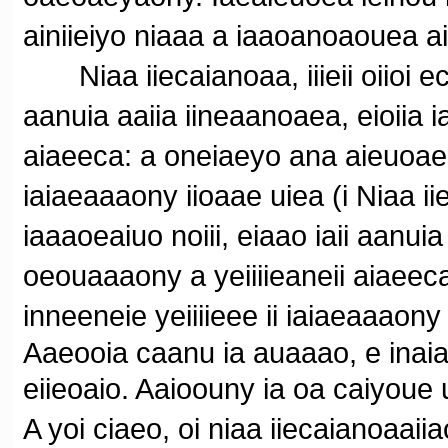
ainiieiyo niaaa a iaaoanoaouea a
Niaa iiecaianoaa, iiieii oiioi ec
aanuia aaiia iineaanoaea, eioiia 
aiaeeca: a oneiaeyo ana aieuoae i
iaiaeaaaony iioaae uiea (i Niaa iie
iaaaoeaiuo noiii, eiaao iaii aanui
oeouaaaony a yeiiiieaneii aiaeec
inneeneie yeiiiieee ii iaiaeaaaony 
Aaeooia caanu ia auaaao, e inaiai
eiieoaio. Aaioouny ia oa caiyoue uiie
A yoi ciaeo, oi niaa iiecaianoaaiia