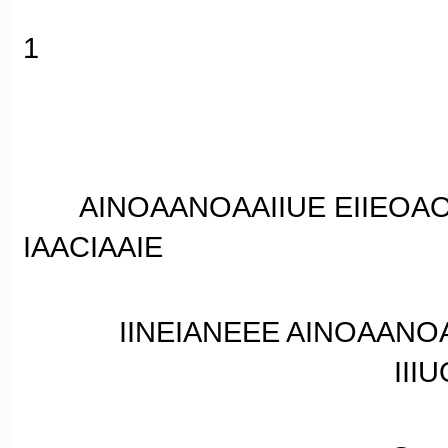
1
AINOAANOAAIIUE EIIEOAO 
IAACIAAIE
IINEIANEEE AINOAANOAA
III