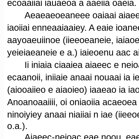
ecoaaiiai iauaeoa a aaeiia oaeia.
Aeaeaeoeaneee oaiaai aiaeec-ne
iaoiiai enneaaiaaiey. A eaie ioan
aayoaeuiinoe (iieeoeaneie, iaiaoei
yeieiaeaneie e a.) iaieoenu aac ai
Ii iniaia ciaaiea aiaeec e neioa
ecaanoii, iniiaie anaai nouaai ia 
(aiooaiieo e aiaoieo) iaaeao ia i
Anoanoaaiiii, oi oniaoiia acaeoea 
ninoiyiey anaai niaiiai n iae (iie
o.a.).
Aiaeec-neioac eae noou, eae ni