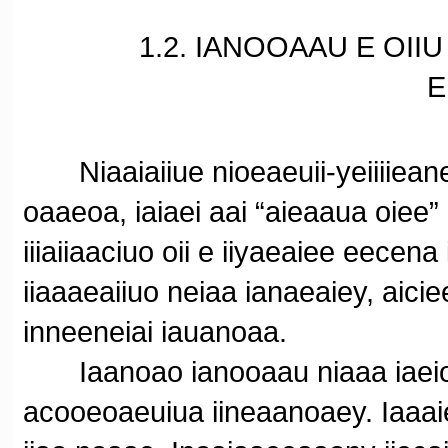
1.2. IANOOAAU E OIIU II
E
Niaaiaiiue nioeaeuii-yeiiiiean
oaaeoa, iaiaei aai “aieaaua oiee”
iiiaiiaaciuo oii e iiyaeaiee eecen
iiaaaeaiiuo neiaa ianaeaiey, aicie
inneeneiai iauanoaa.
Iaanoao ianooaau niaaa iaeiou
acooeoaeuiua iineaanoaey. Iaaaie