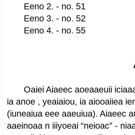
Eeno 2. - no. 51
Eeno 3. - no. 52
Eeno 4. - no. 55
Oaiei Aiaeec aoeaaeuii iciaaao
ia anoe , yeaiaiou, ia aiooaiiea 
(iuneaiua eee aaeuiua). Aiaeec a
aaeinoaa n iiiyoeai “neioac” - niaae