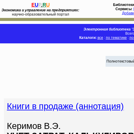
E
U
P
.
R
U
Библиотек
Сервисы
:
Экономика и управление на предприятиях:
Добав
научно-образовательный портал
Электронная библиотека 'Э
Всег
Каталоги:
все
:
по тематике
:
по
Полнотекстовый
Книги в продаже (аннотация)
Керимов В.Э.