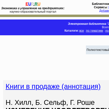
E
U
P
.
R
U
Библиотек
Сервисы
:
Экономика и управление на предприятиях:
Добав
научно-образовательный портал
Электронная библиотека 'Э
Всег
Каталоги:
все
:
по тематике
:
по
Полнотекстовый
Книги в продаже (аннотация)
Н. Хилл, Б. Сельф, Г. Роше