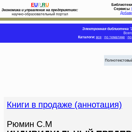
E
U
P
.
R
U
Библиотек
Сервисы
:
Экономика и управление на предприятиях:
Добав
научно-образовательный портал
Электронная библиотека 'Э
Всег
Каталоги:
все
:
по тематике
:
по
Полнотекстовый
Книги в продаже (аннотация)
Рюмин С.М