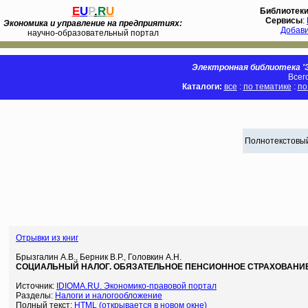
E
U
P
.
R
U
Библиотек
Сервисы
:
Экономика и управление на предприятиях:
Добав
научно-образовательный портал
Электронная библиотека 'Э
Всег
Каталоги:
все
:
по тематике
:
по
Полнотекстовый
Отрывки из книг
Брызгалин А.В., Берник В.Р., Головкин А.Н.
СОЦИАЛЬНЫЙ НАЛОГ. ОБЯЗАТЕЛЬНОЕ ПЕНСИОННОЕ СТРАХОВАНИ
Источник:
IDIOMA.RU. Экономико-правовой портал
Разделы:
Налоги и налогообложение
Полный текст:
HTML (открывается в новом окне)