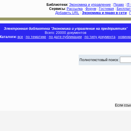
Библиотеки
:
Экономика и управление
:
Право
:
IT
Сервисы
:
Рассылка
:
Форум
:
Гостевая
:
Бесплат
Добавить URL
:
Экономика и право в сети
:
Электронная библиотека 'Экономика и управление на предприятиях'
Всего: 20000 документов
Каталоги:
все
:
по тематике
:
по дате публикации
:
по типу документа
:
новинк
Полнотекстовый поиск:
Если ссы