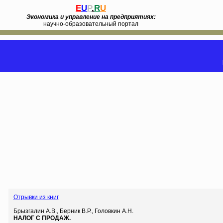
E
U
P
.
R
U
Экономика и управление на предприятиях:
научно-образовательный портал
Отрывки из книг
Брызгалин А.В., Берник В.Р., Головкин А.Н.
НАЛОГ С ПРОДАЖ.