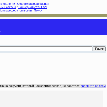
-технологии
:
Общеобразовательная
ный хостинг
:
Баннерная сеть E&M
Поиск рефератов в сети
:
Поиск
и
лка на документ, который Вас заинтересовал, не работает,
сообщите об этом
.