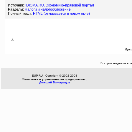
Источник:
IDIOMA.RU. Экономико-правовой портал
Разделы:
Налоги и налогообложение
Полный текст:
HTML (открывается в новом окне)
&
Брыз
Воспроизведение в л
EUP.RU - Copyright © 2002-2008
Экономика и управление на предприятиях,
Дмитрий Виноградов