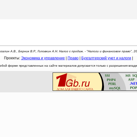
галин А.В., Берник В.Р., Головкин А.Н. Налог с продаж. - "Налоги и финансовое право", 20
Проекты:
Экономика и управление
|
Право
|
Бухгалтерский учет и налоги
|
юбой форме представленных на сайте материалов допускается только с разрешения владел