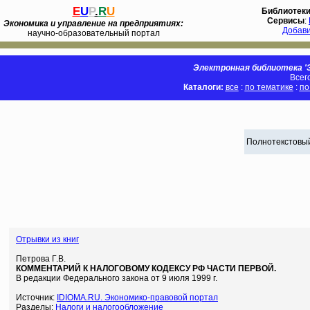
E
U
P
.
R
U
Библиотек
Сервисы
:
Экономика и управление на предприятиях:
Добав
научно-образовательный портал
Электронная библиотека 'Э
Всег
Каталоги:
все
:
по тематике
:
по
Полнотекстовый
Отрывки из книг
Петрова Г.В.
КОММЕНТАРИЙ К НАЛОГОВОМУ КОДЕКСУ РФ ЧАСТИ ПЕРВОЙ.
В редакции Федерального закона от 9 июля 1999 г.
Источник:
IDIOMA.RU. Экономико-правовой портал
Разделы:
Налоги и налогообложение