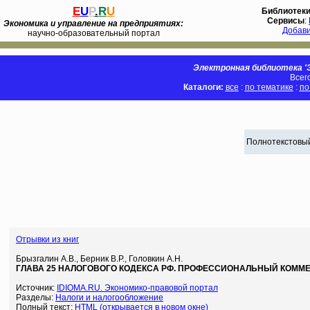
E
U
P
.
R
U
Библиотек
Сервисы
:
Экономика и управление на предприятиях:
Добав
научно-образовательный портал
Электронная библиотека 'Э
Всег
Каталоги:
все
:
по тематике
:
по
Полнотекстовый
Отрывки из книг
Брызгалин А.В., Берник В.Р., Головкин А.Н.
ГЛАВА 25 НАЛОГОВОГО КОДЕКСА РФ. ПРОФЕССИОНАЛЬНЫЙ КОММЕ
Источник:
IDIOMA.RU. Экономико-правовой портал
Разделы:
Налоги и налогообложение
Полный текст:
HTML (открывается в новом окне)