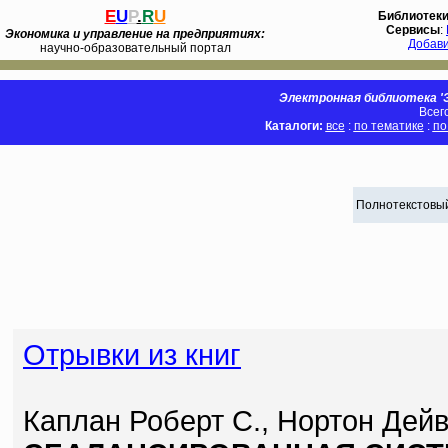
E
U
P
.
R
U
Библиотек
Сервисы
:
Экономика и управление на предприятиях:
Добав
научно-образовательный портал
Электронная библиотека 'Э
Всег
Каталоги:
все
:
по тематике
:
по
Полнотекстовый
Отрывки из книг
Каплан Роберт С., Нортон Дейв