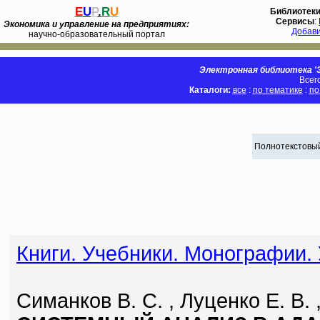
E
U
P
.
R
U
Библиотек
Сервисы
:
Экономика и управление на предприятиях:
Добав
научно-образовательный портал
Электронная библиотека 'Э
Всег
Каталоги:
все
:
по тематике
:
по
Полнотекстовый
Книги. Учебники. Монографии.
Симанков В. С. , Луценко Е. В. 