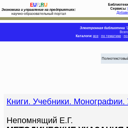
E
U
P
.
R
U
Библиотек
Сервисы
:
Экономика и управление на предприятиях:
Добав
научно-образовательный портал
Электронная библиотека 'Э
Всег
Каталоги:
все
:
по тематике
:
по
Полнотекстовый
Книги. Учебники. Монографии.
Непомнящий Е.Г.