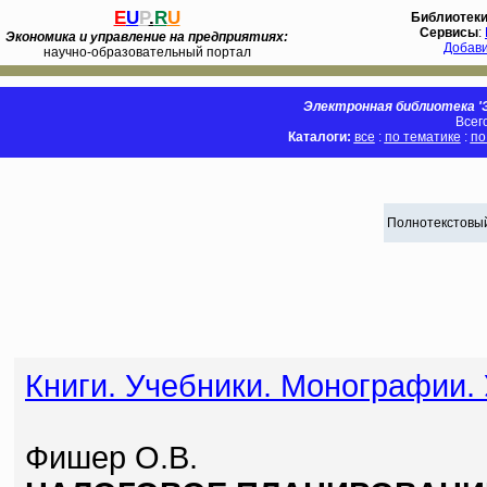
E
U
P
.
R
U
Библиотек
Сервисы
:
Экономика и управление на предприятиях:
Добав
научно-образовательный портал
Электронная библиотека 'Э
Всег
Каталоги:
все
:
по тематике
:
по
Полнотекстовый
Книги. Учебники. Монографии.
Фишер О.В.