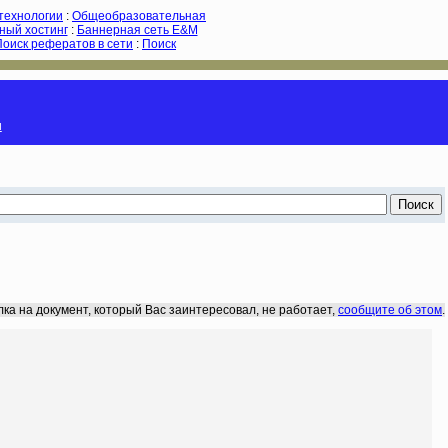
-технологии
:
Общеобразовательная
ный хостинг
:
Баннерная сеть E&M
Поиск рефератов в сети
:
Поиск
и
лка на документ, который Вас заинтересовал, не работает,
сообщите об этом
.