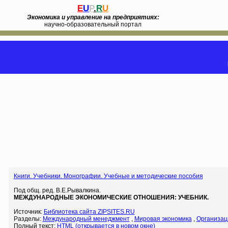
E
U
P
.
R
U
Экономика и управление на предприятиях:
научно-образовательный портал
Книги. Учебники. Монографии. Учебные и методические пособия
Под общ. ред. В.Е.Рывалкина.
МЕЖДУНАРОДНЫЕ ЭКОНОМИЧЕСКИЕ ОТНОШЕНИЯ: УЧЕБНИК.
Источник:
Библиотека сайта ZIPSITES.RU
Разделы:
Международный менеджмент
,
Мировая экономика
,
Организац
Полный текст:
HTML (открывается в новом окне)