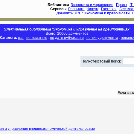
Библиотеки
:
Экономика и управление
:
Право
:
IT
Сервисы
:
Рассылка
:
Форум
:
Гостевая
:
Бесплат
Добавить URL
:
Экономика и право в сети
:
Электронная библиотека 'Экономика и управление на предприятиях'
Всего: 20000 документов
Каталоги:
все
:
по тематике
:
по дате публикации
:
по типу документа
:
новинк
Полнотекстовый поиск:
Если ссы
ия и управление внешнеэкономической деятельностью