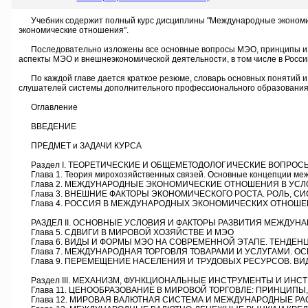
Учебник содержит полный курс дисциплины "Международные экономиче
экономические отношения".
Последовательно изложены все основные вопросы МЭО, принципы и мех
аспекты МЭО и внешнеэкономической деятельности, в том числе в Росси
По каждой главе дается краткое резюме, словарь основных понятий и у
слушателей системы дополнительного профессионального образования,
Оглавление
ВВЕДЕНИЕ
ПРЕДМЕТ и ЗАДАЧИ КУРСА
Раздел I. ТЕОРЕТИЧЕСКИЕ И ОБЩЕМЕТОДОЛОГИЧЕСКИЕ ВОПРО
Глава 1. Теория мирохозяйственных связей. Основные концепции межд
Глава 2. МЕЖДУНАРОДНЫЕ ЭКОНОМИЧЕСКИЕ ОТНОШЕНИЯ В УСЛО
Глава 3. ВНЕШНИЕ ФАКТОРЫ ЭКОНОМИЧЕСКОГО РОСТА. РОЛЬ, СИ
Глава 4. РОССИЯ В МЕЖДУНАРОДНЫХ ЭКОНОМИЧЕСКИХ ОТНОШЕ
РАЗДЕЛ II. ОСНОВНЫЕ УСЛОВИЯ И ФАКТОРЫ РАЗВИТИЯ МЕЖДУНА
Глава 5. СДВИГИ В МИРОВОЙ ХОЗЯЙСТВЕ И МЭО
Глава 6. ВИДЫ И ФOPMЫ МЭО НА СОВРЕМЕННОЙ ЭТАПЕ. ТЕНДЕН
Глава 7. МЕЖДУНАРОДНАЯ ТОРГОВЛЯ ТОВАРАМИ И УСЛУГАМИ. ОС
Глава 9. ПЕРЕМЕЩЕНИЕ НАСЕЛЕНИЯ И ТРУДОВЫХ РЕСУРСОВ. ВИ
Раздел III. МЕХАНИЗМ, ФУНКЦИОНАЛЬНЫЕ ИНСТРУМЕНТЫ И ИНС
Глава 11. ЦЕНООБРАЗОВАНИЕ В МИРОВОЙ ТОРГОВЛЕ: ПРИНЦИПЫ,
Глава 12. МИРОВАЯ ВАЛЮТНАЯ СИСТЕМА И МЕЖДУНАРОДНЫЕ РА