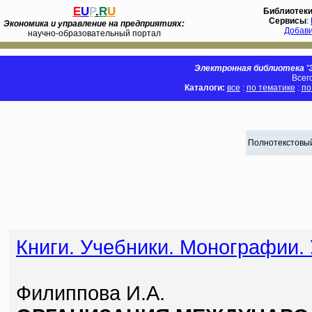
E
U
P
.
R
U
Библиотек
Сервисы
:
Экономика и управление на предприятиях:
Добав
научно-образовательный портал
Электронная библиотека 'Э
Всег
Каталоги:
все
:
по тематике
:
по
Полнотекстовый
Книги. Учебники. Монографии.
Филиппова И.А.