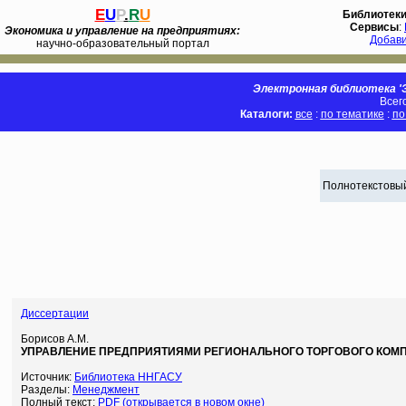
E
U
P
.
R
U
Библиотек
Сервисы
:
Экономика и управление на предприятиях:
Добав
научно-образовательный портал
Электронная библиотека 'Э
Всег
Каталоги:
все
:
по тематике
:
по
Полнотекстовый
Диссертации
Борисов А.М.
УПРАВЛЕНИЕ ПРЕДПРИЯТИЯМИ РЕГИОНАЛЬНОГО ТОРГОВОГО КОМП
Источник:
Библиотека ННГАСУ
Разделы:
Менеджмент
Полный текст:
PDF (открывается в новом окне)