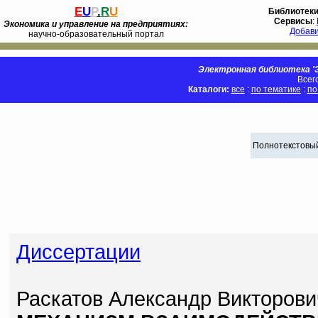
E
U
P
.
R
U
Библиотек
Сервисы
:
Экономика и управление на предприятиях:
Добав
научно-образовательный портал
Электронная библиотека 'Э
Всег
Каталоги:
все
:
по тематике
:
по
Полнотекстовый
Диссертации
Раскатов Александр Викторови