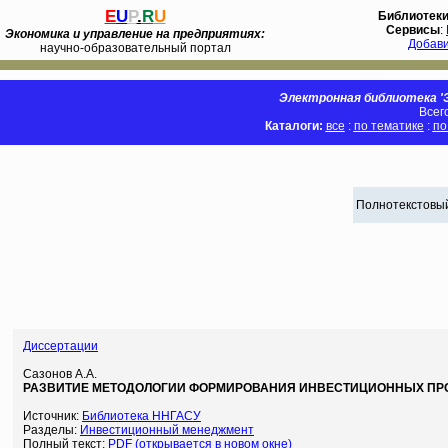
E
U
P
.
R
U
Библиотек
Сервисы
:
Экономика и управление на предприятиях:
Добав
научно-образовательный портал
Электронная библиотека 'Э
Всег
Каталоги:
все
:
по тематике
:
по
Полнотекстовый
Диссертации
Сазонов А.А.
РАЗВИТИЕ МЕТОДОЛОГИИ ФОРМИРОВАНИЯ ИНВЕСТИЦИОННЫХ ПРОГ
Источник:
Библиотека ННГАСУ
Разделы:
Инвестиционный менеджмент
Полный текст:
PDF (открывается в новом окне)