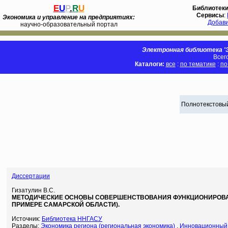
E
U
P
.
R
U
Библиотек
Сервисы
:
Экономика и управление на предприятиях:
Добав
научно-образовательный портал
Электронная библиотека 'Э
Всег
Каталоги:
все
:
по тематике
:
по
Полнотекстовый
Диссертации
Гизатулин В.С.
МЕТОДИЧЕСКИЕ ОСНОВЫ СОВЕРШЕНСТВОВАНИЯ ФУНКЦИОНИРОВА
ПРИМЕРЕ САМАРСКОЙ ОБЛАСТИ).
Источник:
Библиотека ННГАСУ
Разделы:
Экономика региона (региональная экономика)
,
Инновационный