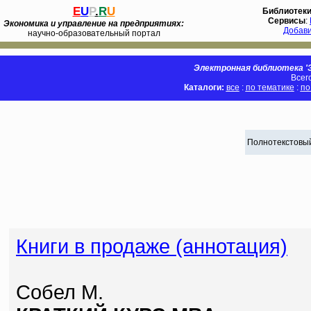
E
U
P
.
R
U
Библиотек
Сервисы
:
Экономика и управление на предприятиях:
Добав
научно-образовательный портал
Электронная библиотека 'Э
Всег
Каталоги:
все
:
по тематике
:
по
Полнотекстовый
Книги в продаже (аннотация)
Собел М.