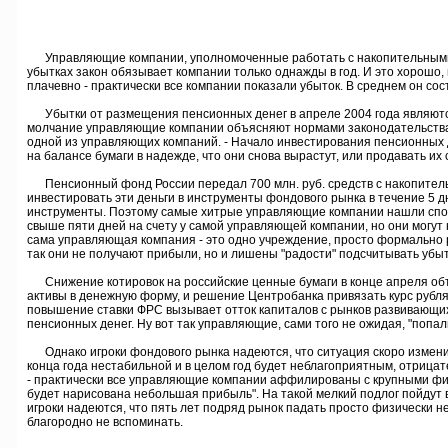
Управляющие компании, уполномоченные работать с накопительными с
убытках закон обязывает компании только однажды в год. И это хорошо
плачевно - практически все компании показали убыток. В среднем он сос
Убытки от размещения пенсионных денег в апреле 2004 года являются 
молчание управляющие компании объясняют нормами законодательства, 
одной из управляющих компаний. - Начало инвестирования пенсионных д
на балансе бумаги в надежде, что они снова вырастут, или продавать их с
Пенсионный фонд России передал 700 млн. руб. средств с накопитель
инвестировать эти деньги в инструменты фондового рынка в течение 5 дн
инструменты. Поэтому самые хитрые управляющие компании нашли спосо
свыше пяти дней на счету у самой управляющей компании, но они могут
сама управляющая компания - это одно учреждение, просто формально р
так они не получают прибыли, но и лишены "радости" подсчитывать убыт
Снижение котировок на российские ценные бумаги в конце апреля объя
активы в денежную форму, и решение Центробанка привязать курс рубля 
повышение ставки ФРС вызывает отток капиталов с рынков развивающих
пенсионных денег. Ну вот так управляющие, сами того не ожидая, "попал
Однако игроки фондового рынка надеются, что ситуация скоро изменится
конца года нестабильной и в целом год будет неблагоприятным, отрицат
- практически все управляющие компании аффилированы с крупными фи
будет нарисована небольшая прибыль". На такой мелкий подлог пойдут в
игроки надеются, что пять лет подряд рынок падать просто физически не
благородно не вспоминать.