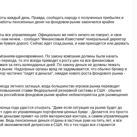
ты каждый день. Правда, сообщать народу о полученных прибылях и
 работы пенсионных денег на фондовом рынке закончился крайне
 все управляющие. Официально же никто ничего не говорит, и свое
я нам нечем, - сообщил "Финансовым Известиям" генеральный директор
 бумаги дорого. Сейчас идет спад рынка, и нам приходится или держать
омпаниям единовременно. По закону компании должны были начать
 периода, то это всегда приводит к росту цен на все финансовые
аги за пять календарных дней. По закону деньги не должны лежать
м рынке. Надзорные органы вряд ли задумываются, что обычно брокер и
 частично "сидят в деньгах", ожидая нового роста фондового рынка -
ода летнего затишья, когда большинство игроков рынка переводит
ает повышения ставки Федеральной резервной системы в США - обычно
 на российском фондовом рынке крайне неблагоприятна для размещения
онца года удастся отыграть. "Даже если ситуация на рынке будет до
ет один из управляющих портфелем ценных бумаг. - Делается это просто
 деньгами примет на себя материнская контора, а самим управляющим
. Ведь пенсионные деньги отданы в частные руки на пять лет, и все
ой экономической депрессии в США. Но о тех годах все стараются