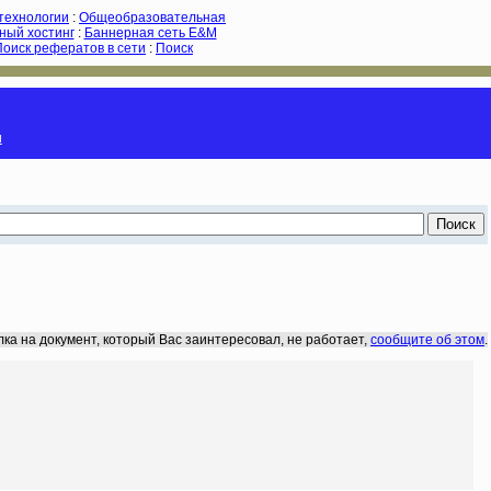
-технологии
:
Общеобразовательная
ный хостинг
:
Баннерная сеть E&M
Поиск рефератов в сети
:
Поиск
и
лка на документ, который Вас заинтересовал, не работает,
сообщите об этом
.