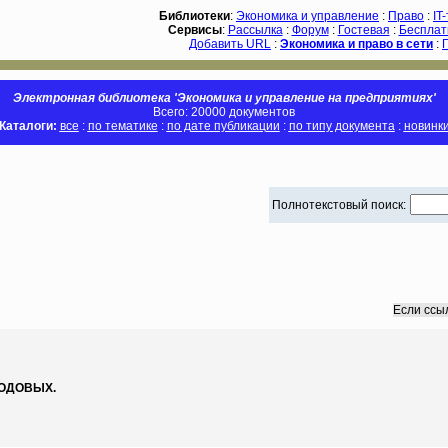
Библиотеки
:
Экономика и управление
:
Право
:
IT
Сервисы
:
Рассылка
:
Форум
:
Гостевая
:
Бесплат
Добавить URL
:
Экономика и право в сети
:
Электронная библиотека 'Экономика и управление на предприятиях'
Всего: 20000 документов
Каталоги:
все
:
по тематике
:
по дате публикации
:
по типу документа
:
новинк
Полнотекстовый поиск:
Если ссы
ОДОВЫХ.