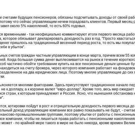
четами будущих пенсионеров, обязаны подсчитывать доходы от своей рабо
, потому что сейчас управляющим нечем порадовать клиентов. Первый месяц
тавил около 5% накоплений, то есть 60% годовых.
временными - так неофициально комментируют итоги первого месяца работы
которое обязывает декларировать доходность раз в год. "Просто хвастатьс
енег пришлось на традиционный весенний период роста, то есть мы покупали
ебе в убыток".
ных счетов граждан частным управляющим в конце марта, причем всем 55 к
ей. Когда большая сумма денег выплескивается на рынок в течение короткого
б частично обойти требование купить на все пенсионные деньги ценные бум
 находиться на счету брокера, через которого компания работает на фондово
азделенное на два юридических лица. Поэтому многие управляющие до сих пор
ки.
сняется многими факторами. Здесь присутствуют традиционное начало пери
не к доллару, а к корзине валют "евро-доллар". Кроме того, весь мир ожид
ся стран, к которым принадлежит и Россия. Ясно, что нынешняя обстановка
и".
, котировки пойдут в рост и отрицательную доходность первого месяца до к
ельный доход управляющие компании все равно показывать не будут, - счита
нансово-промышленными группами, поэтому убытки от работы с пенсионными
се компании, чтобы не лишиться права работать с пенсионными накоплениями
 может - по крайней мере такого в мире не было никогда, кроме времен Велик