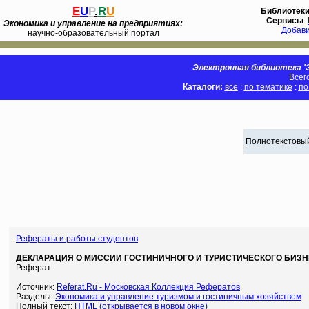
E
U
P
.
R
U
Библиотек
Сервисы
:
Экономика и управление на предприятиях:
Добав
научно-образовательный портал
Электронная библиотека 'Э
Всег
Каталоги:
все
:
по тематике
:
по
Полнотекстовый
Рефераты и работы студентов
ДЕКЛАРАЦИЯ О МИССИИ ГОСТИНИЧНОГО И ТУРИСТИЧЕСКОГО БИЗНЕС
Реферат
Источник:
Referat.Ru - Московская Коллекция Рефератов
Разделы:
Экономика и управление туризмом и гостиничным хозяйством
Полный текст:
HTML (открывается в новом окне)