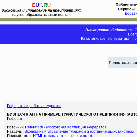
E
U
P
.
R
U
Библиотек
Сервисы
:
Экономика и управление на предприятиях:
Добав
научно-образовательный портал
Электронная библиотека 'Э
Всег
Каталоги:
все
:
по тематике
:
по
Полнотекстовый
Рефераты и работы студентов
БИЗНЕС-ПЛАН НА ПРИМЕРЕ ТУРИСТИЧЕСКОГО ПРЕДПРИЯТИЯ (АВТОР
Реферат
Источник:
Referat.Ru - Московская Коллекция Рефератов
Разделы:
Экономика и управление туризмом и гостиничным хозяйством
Полный текст:
HTML (открывается в новом окне)