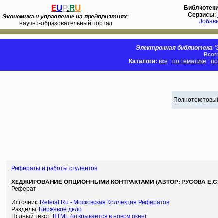
E
U
P
.
R
U
Библиотек
Сервисы
:
Экономика и управление на предприятиях:
Добав
научно-образовательный портал
Электронная библиотека 'Э
Всег
Каталоги:
все
:
по тематике
:
по
Полнотекстовый
Рефераты и работы студентов
ХЕДЖИРОВАНИЕ ОПЦИОННЫМИ КОНТРАКТАМИ (АВТОР: РУСОВА Е.С.
Реферат
Источник:
Referat.Ru - Московская Коллекция Рефератов
Разделы:
Биржевое дело
Полный текст:
HTML (открывается в новом окне)