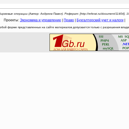
иржевые операции (Автор: Андреев Павел). Реферат: [http://referat.ru/document/11404], 1
Проекты:
Экономика и управление
|
Право
|
Бухгалтерский учет и налоги
|
юбой форме представленных на сайте материалов допускается только с разрешения владел