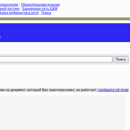
-технологии
:
Общеобразовательная
ный хостинг
:
Баннерная сеть E&M
Поиск рефератов в сети
:
Поиск
и
лка на документ, который Вас заинтересовал, не работает,
сообщите об этом
.