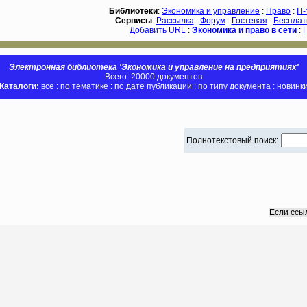
Библиотеки
:
Экономика и управление
:
Право
:
IT
Сервисы
:
Рассылка
:
Форум
:
Гостевая
:
Бесплат
Добавить URL
:
Экономика и право в сети
:
Электронная библиотека 'Экономика и управление на предприятиях'
Всего: 20000 документов
Каталоги:
все
:
по тематике
:
по дате публикации
:
по типу документа
:
новинк
Полнотекстовый поиск:
Если ссы